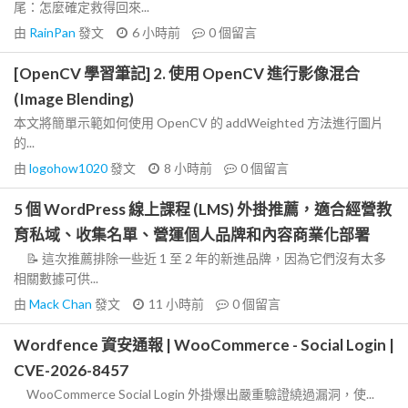
尾：怎麼確定救得回來...
由
RainPan
發文
6 小時前
0
個留言
[OpenCV 學習筆記] 2. 使用 OpenCV 進行影像混合
(Image Blending)
本文將簡單示範如何使用 OpenCV 的 addWeighted 方法進行圖片
的...
由
logohow1020
發文
8 小時前
0
個留言
5 個 WordPress 線上課程 (LMS) 外掛推薦，適合經營教
育私域、收集名單、營運個人品牌和內容商業化部署
📝 這次推薦排除一些近 1 至 2 年的新進品牌，因為它們沒有太多
相關數據可供...
由
Mack Chan
發文
11 小時前
0
個留言
Wordfence 資安通報 | WooCommerce - Social Login |
CVE-2026-8457
WooCommerce Social Login 外掛爆出嚴重驗證繞過漏洞，使...