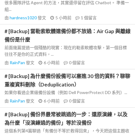
很多團隊評估 Agent 的方法，其實還停留在評估 Chatbot。 準備一
組...
由
hardness1020
發文
5 小時前
1
個留言
# [Backup] 當勒索軟體連備份都不放過：Air Gap 與離線
備份是什麼
前面幾篇提過一個殘酷的現實：現在的勒索軟體攻擊，第一個目標
往往不是你的正式資料，...
由
RainPan
發文
6 小時前
0
個留言
# [Backup] 為什麼備份設備可以塞進 30 倍的資料？聊聊
重複資料刪除（Deduplication）
如果你看過企業級備份設備（例如 Dell PowerProtect DD 系列）...
由
RainPan
發文
6 小時前
0
個留言
# [Backup] 備份界最常被跳過的一步：還原演練，以及
為什麼「沒演練過的備份」等於沒備份
這個系列第4篇聊過「有備份不等於救得回來」，今天把這個主題收