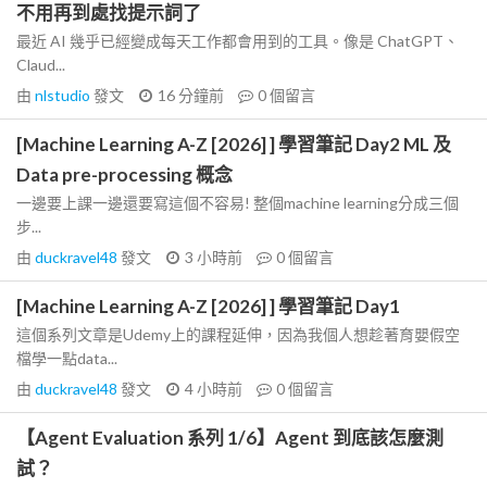
不用再到處找提示詞了
最近 AI 幾乎已經變成每天工作都會用到的工具。像是 ChatGPT、
Claud...
由
nlstudio
發文
16 分鐘前
0
個留言
[Machine Learning A-Z [2026] ] 學習筆記 Day2 ML 及
Data pre-processing 概念
一邊要上課一邊還要寫這個不容易! 整個machine learning分成三個
步...
由
duckravel48
發文
3 小時前
0
個留言
[Machine Learning A-Z [2026] ] 學習筆記 Day1
這個系列文章是Udemy上的課程延伸，因為我個人想趁著育嬰假空
檔學一點data...
由
duckravel48
發文
4 小時前
0
個留言
【Agent Evaluation 系列 1/6】Agent 到底該怎麼測
試？