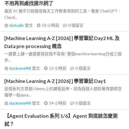
不用再到處找提示詞了
最近 AI 幾乎已經變成每天工作都會用到的工具。像是 ChatGPT、
Claud...
由
nlstudio
發文
10 小時前
0
個留言
[Machine Learning A-Z [2026] ] 學習筆記 Day2 ML 及
Data pre-processing 概念
一邊要上課一邊還要寫這個不容易! 整個machine learning分成三個
步...
由
duckravel48
發文
13 小時前
0
個留言
[Machine Learning A-Z [2026] ] 學習筆記 Day1
這個系列文章是Udemy上的課程延伸，因為我個人想趁著育嬰假空
檔學一點data...
由
duckravel48
發文
14 小時前
0
個留言
【Agent Evaluation 系列 1/6】Agent 到底該怎麼測
試？