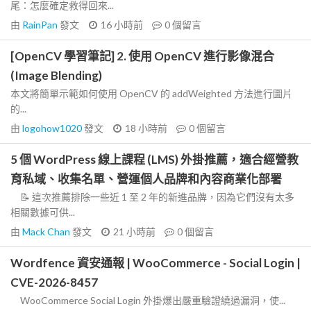
尾：怎麼確定救得回來...
由
RainPan
發文
16 小時前
0
個留言
[OpenCV 學習筆記] 2. 使用 OpenCV 進行影像混合
(Image Blending)
本文將簡單示範如何使用 OpenCV 的 addWeighted 方法進行圖片
的...
由
logohow1020
發文
18 小時前
0
個留言
5 個 WordPress 線上課程 (LMS) 外掛推薦，適合經營教
育私域、收集名單、營運個人品牌和內容商業化部署
📝 這次推薦排除一些近 1 至 2 年的新進品牌，因為它們沒有太多
相關數據可供...
由
Mack Chan
發文
21 小時前
0
個留言
Wordfence 資安通報 | WooCommerce - Social Login |
CVE-2026-8457
WooCommerce Social Login 外掛爆出嚴重驗證繞過漏洞，使...