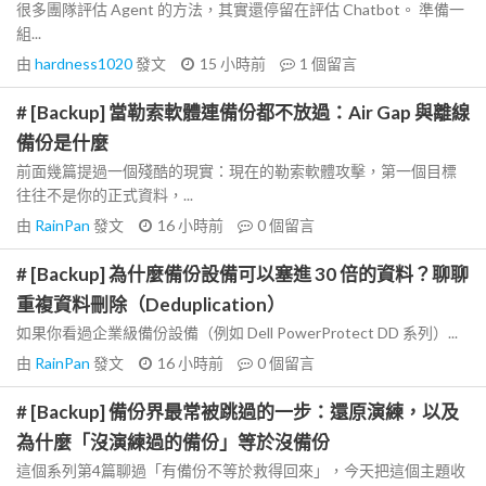
很多團隊評估 Agent 的方法，其實還停留在評估 Chatbot。 準備一
組...
由
hardness1020
發文
15 小時前
1
個留言
# [Backup] 當勒索軟體連備份都不放過：Air Gap 與離線
備份是什麼
前面幾篇提過一個殘酷的現實：現在的勒索軟體攻擊，第一個目標
往往不是你的正式資料，...
由
RainPan
發文
16 小時前
0
個留言
# [Backup] 為什麼備份設備可以塞進 30 倍的資料？聊聊
重複資料刪除（Deduplication）
如果你看過企業級備份設備（例如 Dell PowerProtect DD 系列）...
由
RainPan
發文
16 小時前
0
個留言
# [Backup] 備份界最常被跳過的一步：還原演練，以及
為什麼「沒演練過的備份」等於沒備份
這個系列第4篇聊過「有備份不等於救得回來」，今天把這個主題收