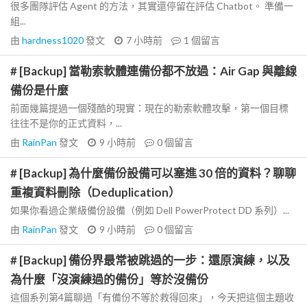
很多團隊評估 Agent 的方法，其實還停留在評估 Chatbot。 準備一
組...
由
hardness1020
發文
7 小時前
1
個留言
# [Backup] 當勒索軟體連備份都不放過：Air Gap 與離線
備份是什麼
前面幾篇提過一個殘酷的現實：現在的勒索軟體攻擊，第一個目標
往往不是你的正式資料，...
由
RainPan
發文
9 小時前
0
個留言
# [Backup] 為什麼備份設備可以塞進 30 倍的資料？聊聊
重複資料刪除（Deduplication）
如果你看過企業級備份設備（例如 Dell PowerProtect DD 系列）...
由
RainPan
發文
9 小時前
0
個留言
# [Backup] 備份界最常被跳過的一步：還原演練，以及
為什麼「沒演練過的備份」等於沒備份
這個系列第4篇聊過「有備份不等於救得回來」，今天把這個主題收