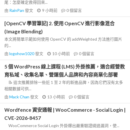
尾：怎麼確定救得回來...
由
RainPan
發文
9 小時前
0
個留言
[OpenCV 學習筆記] 2. 使用 OpenCV 進行影像混合
(Image Blending)
本文將簡單示範如何使用 OpenCV 的 addWeighted 方法進行圖片
的...
由
logohow1020
發文
10 小時前
0
個留言
5 個 WordPress 線上課程 (LMS) 外掛推薦，適合經營教
育私域、收集名單、營運個人品牌和內容商業化部署
📝 這次推薦排除一些近 1 至 2 年的新進品牌，因為它們沒有太多
相關數據可供...
由
Mack Chan
發文
13 小時前
0
個留言
Wordfence 資安通報 | WooCommerce - Social Login |
CVE-2026-8457
WooCommerce Social Login 外掛爆出嚴重驗證繞過漏洞，使...