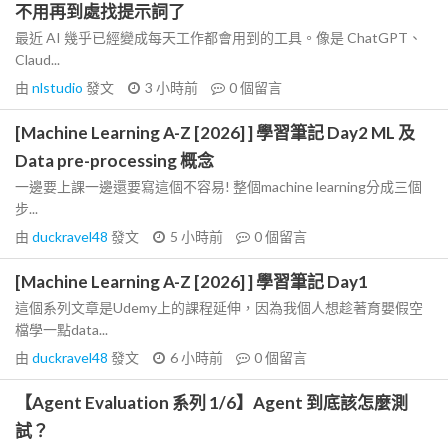
不用再到處找提示詞了
最近 AI 幾乎已經變成每天工作都會用到的工具。像是 ChatGPT、
Claud...
由
nlstudio
發文
3 小時前
0
個留言
[Machine Learning A-Z [2026] ] 學習筆記 Day2 ML 及
Data pre-processing 概念
一邊要上課一邊還要寫這個不容易! 整個machine learning分成三個
步...
由
duckravel48
發文
5 小時前
0
個留言
[Machine Learning A-Z [2026] ] 學習筆記 Day1
這個系列文章是Udemy上的課程延伸，因為我個人想趁著育嬰假空
檔學一點data...
由
duckravel48
發文
6 小時前
0
個留言
【Agent Evaluation 系列 1/6】Agent 到底該怎麼測
試？