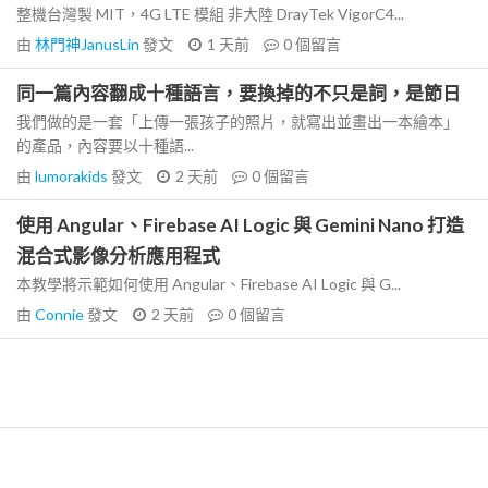
整機台灣製 MIT，4G LTE 模組 非大陸 DrayTek VigorC4...
由
林門神JanusLin
發文
1 天前
0
個留言
同一篇內容翻成十種語言，要換掉的不只是詞，是節日
我們做的是一套「上傳一張孩子的照片，就寫出並畫出一本繪本」
的產品，內容要以十種語...
由
lumorakids
發文
2 天前
0
個留言
使用 Angular、Firebase AI Logic 與 Gemini Nano 打造
混合式影像分析應用程式
本教學將示範如何使用 Angular、Firebase AI Logic 與 G...
由
Connie
發文
2 天前
0
個留言