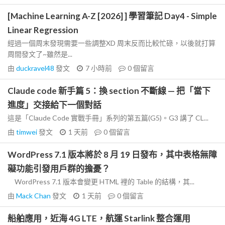
[Machine Learning A-Z [2026] ] 學習筆記 Day4 - Simple
Linear Regression
經過一個周末發現需要一些調整XD 周末反而比較忙碌，以後就打算
周間發文了~雖然是...
由
duckravel48
發文
7 小時前
0
個留言
Claude code 新手篇 5：換 section 不斷線 — 把「當下
進度」交接給下一個對話
這是「Claude Code 實戰手冊」系列的第五篇(G5)。G3 講了 CL...
由
timwei
發文
1 天前
0
個留言
WordPress 7.1 版本將於 8 月 19 日發布，其中表格無障
礙功能引發用戶群的擔憂？
WordPress 7.1 版本會變更 HTML 裡的 Table 的結構，其...
由
Mack Chan
發文
1 天前
0
個留言
船舶應用，近海 4G LTE，航運 Starlink 整合運用