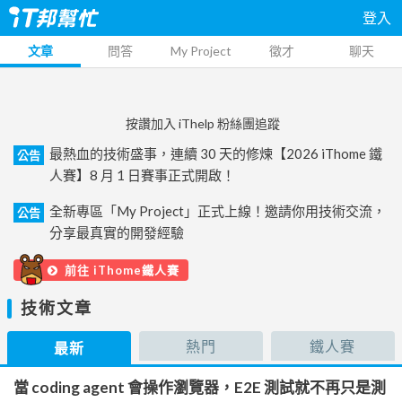
登入
文章
問答
My Project
徵才
聊天
按讚加入 iThelp 粉絲團追蹤
最熱血的技術盛事，連續 30 天的修煉【2026 iThome 鐵
公告
人賽】8 月 1 日賽事正式開啟！
全新專區「My Project」正式上線！邀請你用技術交流，
公告
分享最真實的開發經驗
前往 iThome鐵人賽
技術文章
熱門
鐵人賽
最新
當 coding agent 會操作瀏覽器，E2E 測試就不再只是測