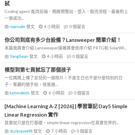
試
Coding agent 能改前端、開啟預覽站、登入、點完流程，最後附上
一張成功...
由
ryanvale
發文
4 小時前
0
個留言
你公司到底有多少台設備？Lansweeper 簡單介紹！
本篇我將會介紹 Lansweeper接著將會依序介紹 PRTG和 SolarWi...
由
YangSean
發文
4 小時前
0
個留言
模型到第七頁就忘了那個孩子
一位媽媽上傳了女兒的一張照片。不是生日也不是什麼特別的日
子，客廳的隨手拍，很普通...
由
lumorakids
發文
6 小時前
0
個留言
[Machine Learning A-Z [2026] ] 學習筆記 Day5 Simple
Linear Regression 實作
其實就只是在打基礎、simple linear regression在真實世界的...
由
duckravel48
發文
7 小時前
0
個留言