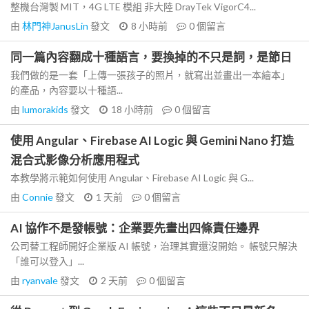
整機台灣製 MIT，4G LTE 模組 非大陸 DrayTek VigorC4...
由
林門神JanusLin
發文
8 小時前
0
個留言
同一篇內容翻成十種語言，要換掉的不只是詞，是節日
我們做的是一套「上傳一張孩子的照片，就寫出並畫出一本繪本」
的產品，內容要以十種語...
由
lumorakids
發文
18 小時前
0
個留言
使用 Angular、Firebase AI Logic 與 Gemini Nano 打造
混合式影像分析應用程式
本教學將示範如何使用 Angular、Firebase AI Logic 與 G...
由
Connie
發文
1 天前
0
個留言
AI 協作不是發帳號：企業要先畫出四條責任邊界
公司替工程師開好企業版 AI 帳號，治理其實還沒開始。 帳號只解決
「誰可以登入」...
由
ryanvale
發文
2 天前
0
個留言