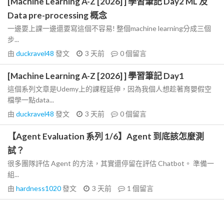
[Machine Learning A-Z [2026] ] 學習筆記 Day2 ML 及
Data pre-processing 概念
一邊要上課一邊還要寫這個不容易! 整個machine learning分成三個
步...
由
duckravel48
發文
3 天前
0
個留言
[Machine Learning A-Z [2026] ] 學習筆記 Day1
這個系列文章是Udemy上的課程延伸，因為我個人想趁著育嬰假空
檔學一點data...
由
duckravel48
發文
3 天前
0
個留言
【Agent Evaluation 系列 1/6】Agent 到底該怎麼測
試？
很多團隊評估 Agent 的方法，其實還停留在評估 Chatbot。 準備一
組...
由
hardness1020
發文
3 天前
1
個留言