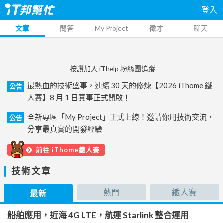
登入
文章
問答
My Project
徵才
聊天
按讚加入 iThelp 粉絲團追蹤
最熱血的技術盛事，連續 30 天的修煉【2026 iThome 鐵
公告
人賽】8 月 1 日賽事正式開啟！
全新專區「My Project」正式上線！邀請你用技術交流，
公告
分享最真實的開發經驗
前往 iThome鐵人賽
技術文章
熱門
鐵人賽
最新
船舶應用，近海 4G LTE，航運 Starlink 整合運用