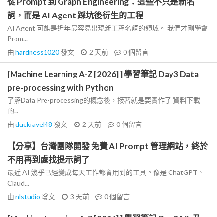
從 Prompt 到 Graph Engineering：這些不只是新名
詞，而是 AI Agent 踩坑後衍生的工程
AI Agent 可能是近年最容易出現新工程名詞的領域。 我們才剛學會
Prom...
由
hardness1020
發文
2 天前
0
個留言
[Machine Learning A-Z [2026] ] 學習筆記 Day3 Data
pre-processing with Python
了解Data Pre-processing的概念後，接著就是要實作了 資料下載
的...
由
duckravel48
發文
2 天前
0
個留言
【分享】台灣團隊開發 免費 AI Prompt 管理網站，終於
不用再到處找提示詞了
最近 AI 幾乎已經變成每天工作都會用到的工具。像是 ChatGPT、
Claud...
由
nlstudio
發文
3 天前
0
個留言