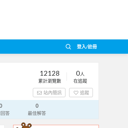
登入/註冊
12128
0
人
累計瀏覽數
在追蹤
站內簡訊
追蹤
0
0
請回答
最佳解答