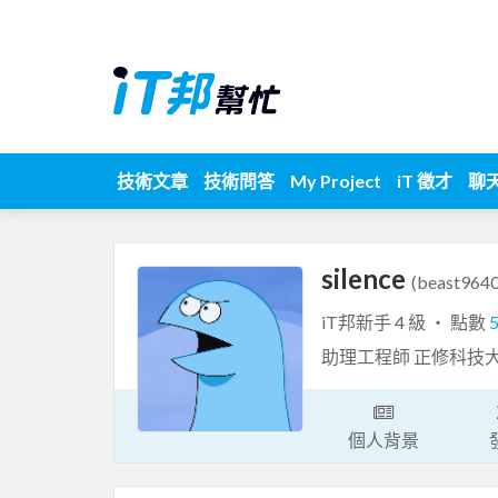
技術文章
技術問答
My Project
iT 徵才
聊
silence
(beast964
iT邦新手 4 級 ‧ 點數
助理工程師 正修科技
個人背景