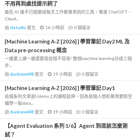
不用再到處找提示詞了
最近 AI 幾乎已經變成每天工作都會用到的工具。像是 ChatGPT、
Claud...
由
nlstudio
發文
16 小時前
0
個留言
[Machine Learning A-Z [2026] ] 學習筆記 Day2 ML 及
Data pre-processing 概念
一邊要上課一邊還要寫這個不容易! 整個machine learning分成三個
步...
由
duckravel48
發文
19 小時前
0
個留言
[Machine Learning A-Z [2026] ] 學習筆記 Day1
這個系列文章是Udemy上的課程延伸，因為我個人想趁著育嬰假空
檔學一點data...
由
duckravel48
發文
19 小時前
0
個留言
【Agent Evaluation 系列 1/6】Agent 到底該怎麼測
試？