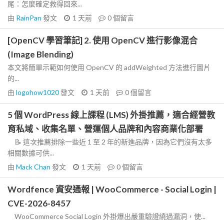
尾：怎麼確定救得回來...
由
RainPan
發文
1 天前
0
個留言
[OpenCV 學習筆記] 2. 使用 OpenCV 進行影像混合
(Image Blending)
本文將簡單示範如何使用 OpenCV 的 addWeighted 方法進行圖片
的...
由
logohow1020
發文
1 天前
0
個留言
5 個 WordPress 線上課程 (LMS) 外掛推薦，適合經營教
育私域、收集名單、營運個人品牌和內容商業化部署
📝 這次推薦排除一些近 1 至 2 年的新進品牌，因為它們沒有太多
相關數據可供...
由
Mack Chan
發文
1 天前
0
個留言
Wordfence 資安通報 | WooCommerce - Social Login |
CVE-2026-8457
WooCommerce Social Login 外掛爆出嚴重驗證繞過漏洞，使...