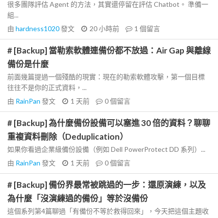
很多團隊評估 Agent 的方法，其實還停留在評估 Chatbot。 準備一
組...
由
hardness1020
發文
20 小時前
1
個留言
# [Backup] 當勒索軟體連備份都不放過：Air Gap 與離線
備份是什麼
前面幾篇提過一個殘酷的現實：現在的勒索軟體攻擊，第一個目標
往往不是你的正式資料，...
由
RainPan
發文
1 天前
0
個留言
# [Backup] 為什麼備份設備可以塞進 30 倍的資料？聊聊
重複資料刪除（Deduplication）
如果你看過企業級備份設備（例如 Dell PowerProtect DD 系列）...
由
RainPan
發文
1 天前
0
個留言
# [Backup] 備份界最常被跳過的一步：還原演練，以及
為什麼「沒演練過的備份」等於沒備份
這個系列第4篇聊過「有備份不等於救得回來」，今天把這個主題收