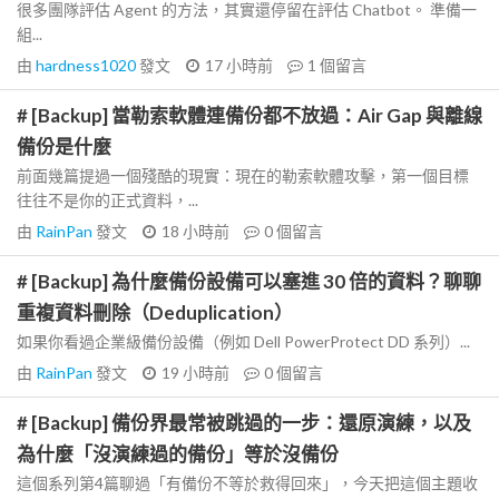
很多團隊評估 Agent 的方法，其實還停留在評估 Chatbot。 準備一
組...
由
hardness1020
發文
17 小時前
1
個留言
# [Backup] 當勒索軟體連備份都不放過：Air Gap 與離線
備份是什麼
前面幾篇提過一個殘酷的現實：現在的勒索軟體攻擊，第一個目標
往往不是你的正式資料，...
由
RainPan
發文
18 小時前
0
個留言
# [Backup] 為什麼備份設備可以塞進 30 倍的資料？聊聊
重複資料刪除（Deduplication）
如果你看過企業級備份設備（例如 Dell PowerProtect DD 系列）...
由
RainPan
發文
19 小時前
0
個留言
# [Backup] 備份界最常被跳過的一步：還原演練，以及
為什麼「沒演練過的備份」等於沒備份
這個系列第4篇聊過「有備份不等於救得回來」，今天把這個主題收