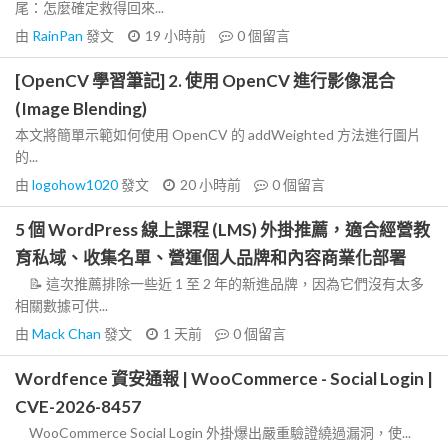
尾：怎麼確定救得回來...
由
RainPan
發文
19 小時前
0
個留言
[OpenCV 學習筆記] 2. 使用 OpenCV 進行影像混合
(Image Blending)
本文將簡單示範如何使用 OpenCV 的 addWeighted 方法進行圖片
的...
由
logohow1020
發文
20 小時前
0
個留言
5 個 WordPress 線上課程 (LMS) 外掛推薦，適合經營教
育私域、收集名單、營運個人品牌和內容商業化部署
📝 這次推薦排除一些近 1 至 2 年的新進品牌，因為它們沒有太多
相關數據可供...
由
Mack Chan
發文
1 天前
0
個留言
Wordfence 資安通報 | WooCommerce - Social Login |
CVE-2026-8457
WooCommerce Social Login 外掛爆出嚴重驗證繞過漏洞，使...