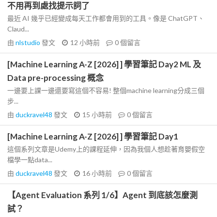
不用再到處找提示詞了
最近 AI 幾乎已經變成每天工作都會用到的工具。像是 ChatGPT、
Claud...
由
nlstudio
發文
12 小時前
0
個留言
[Machine Learning A-Z [2026] ] 學習筆記 Day2 ML 及
Data pre-processing 概念
一邊要上課一邊還要寫這個不容易! 整個machine learning分成三個
步...
由
duckravel48
發文
15 小時前
0
個留言
[Machine Learning A-Z [2026] ] 學習筆記 Day1
這個系列文章是Udemy上的課程延伸，因為我個人想趁著育嬰假空
檔學一點data...
由
duckravel48
發文
16 小時前
0
個留言
【Agent Evaluation 系列 1/6】Agent 到底該怎麼測
試？