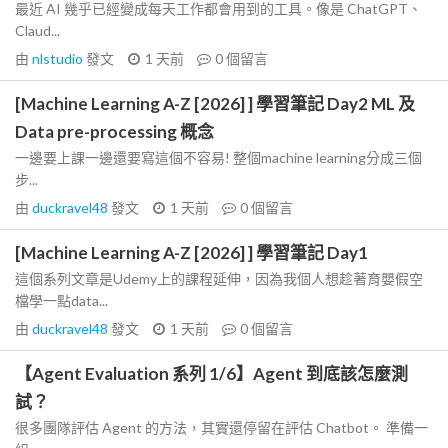
最近 AI 幾乎已經變成每天工作都會用到的工具。像是 ChatGPT、
Claud...
由
nlstudio
發文
1 天前
0
個留言
[Machine Learning A-Z [2026] ] 學習筆記 Day2 ML 及
Data pre-processing 概念
一邊要上課一邊還要寫這個不容易! 整個machine learning分成三個
步...
由
duckravel48
發文
1 天前
0
個留言
[Machine Learning A-Z [2026] ] 學習筆記 Day1
這個系列文章是Udemy上的課程延伸，因為我個人想趁著育嬰假空
檔學一點data...
由
duckravel48
發文
1 天前
0
個留言
【Agent Evaluation 系列 1/6】Agent 到底該怎麼測
試？
很多團隊評估 Agent 的方法，其實還停留在評估 Chatbot。 準備一