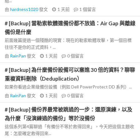
組...
由
hardness1020
發文
1 天前
1
個留言
# [Backup] 當勒索軟體連備份都不放過：Air Gap 與離線
備份是什麼
前面幾篇提過一個殘酷的現實：現在的勒索軟體攻擊，第一個目標
往往不是你的正式資料，...
由
RainPan
發文
1 天前
0
個留言
# [Backup] 為什麼備份設備可以塞進 30 倍的資料？聊聊
重複資料刪除（Deduplication）
如果你看過企業級備份設備（例如 Dell PowerProtect DD 系列）...
由
RainPan
發文
1 天前
0
個留言
# [Backup] 備份界最常被跳過的一步：還原演練，以及
為什麼「沒演練過的備份」等於沒備份
這個系列第4篇聊過「有備份不等於救得回來」，今天把這個主題收
尾：怎麼確定救得回來...