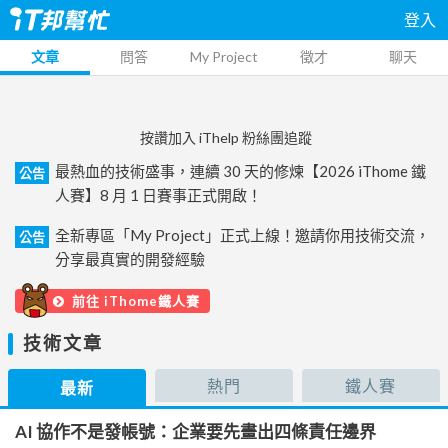
登入
文章
問答
My Project
徵才
聊天
按讚加入 iThelp 粉絲團追蹤
最熱血的技術盛事，連續 30 天的修煉【2026 iThome 鐵
公告
人賽】8 月 1 日賽事正式開啟！
全新專區「My Project」正式上線！邀請你用技術交流，
公告
分享最真實的開發經驗
前往 iThome鐵人賽
技術文章
熱門
鐵人賽
最新
AI 協作不是發帳號：企業要先畫出四條責任邊界