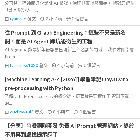
公司替工程師開好企業版 AI 帳號，治理其實還沒開始。 帳號只解決
「誰可以登入」...
由
ryanvale
發文
2 小時前
0
個留言
從 Prompt 到 Graph Engineering：這些不只是新名
詞，而是 AI Agent 踩坑後衍生的工程
AI Agent 可能是近年最容易出現新工程名詞的領域。 我們才剛學會
Prom...
由
hardness1020
發文
4 小時前
0
個留言
[Machine Learning A-Z [2026] ] 學習筆記 Day3 Data
pre-processing with Python
了解Data Pre-processing的概念後，接著就是要實作了 資料下載
的...
由
duckravel48
發文
8 小時前
0
個留言
【分享】台灣團隊開發 免費 AI Prompt 管理網站，終於
不用再到處找提示詞了