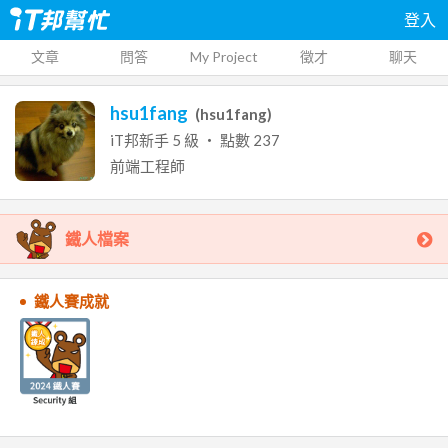
登入
文章
問答
My Project
徵才
聊天
hsu1fang
(
hsu1fang
)
iT邦新手
5
級 ‧ 點數
237
前端工程師
鐵人檔案
鐵人賽成就