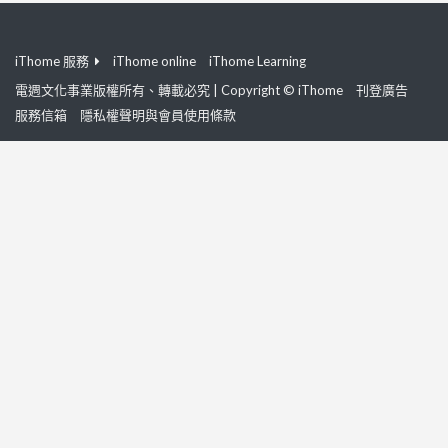
iThome 服務
iThome online
iThome Learning
電週文化事業版權所有、轉載必究 | Copyright © iThome
刊登廣告
服務信箱
隱私權聲明與會員使用條款