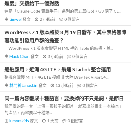
進度」交接給下一個對話
這是「Claude Code 實戰手冊」系列的第五篇(G5)。G3 講了 CL...
由
timwei
發文
2 小時前
0
個留言
WordPress 7.1 版本將於 8 月 19 日發布，其中表格無障
礙功能引發用戶群的擔憂？
WordPress 7.1 版本會變更 HTML 裡的 Table 的結構，其...
由
Mack Chan
發文
3 小時前
0
個留言
船舶應用，近海 4G LTE，航運 Starlink 整合運用
整機台灣製 MIT，4G LTE 模組 非大陸 DrayTek VigorC4...
由
林門神JanusLin
發文
13 小時前
0
個留言
同一篇內容翻成十種語言，要換掉的不只是詞，是節日
我們做的是一套「上傳一張孩子的照片，就寫出並畫出一本繪本」
的產品，內容要以十種語...
由
lumorakids
發文
1 天前
0
個留言