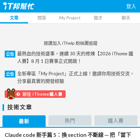
登入
文章
問答
My Project
徵才
聊天
按讚加入 iThelp 粉絲團追蹤
最熱血的技術盛事，連續 30 天的修煉【2026 iThome 鐵
公告
人賽】8 月 1 日賽事正式開啟！
全新專區「My Project」正式上線！邀請你用技術交流，
公告
分享最真實的開發經驗
前往 iThome鐵人賽
技術文章
熱門
鐵人賽
最新
Claude code 新手篇 5：換 section 不斷線 — 把「當下