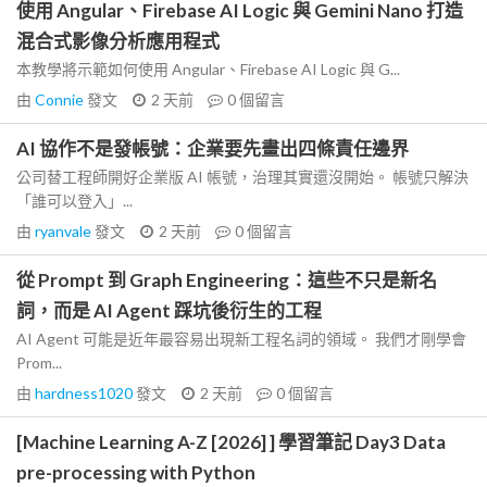
使用 Angular、Firebase AI Logic 與 Gemini Nano 打造
混合式影像分析應用程式
本教學將示範如何使用 Angular、Firebase AI Logic 與 G...
由
Connie
發文
2 天前
0
個留言
AI 協作不是發帳號：企業要先畫出四條責任邊界
公司替工程師開好企業版 AI 帳號，治理其實還沒開始。 帳號只解決
「誰可以登入」...
由
ryanvale
發文
2 天前
0
個留言
從 Prompt 到 Graph Engineering：這些不只是新名
詞，而是 AI Agent 踩坑後衍生的工程
AI Agent 可能是近年最容易出現新工程名詞的領域。 我們才剛學會
Prom...
由
hardness1020
發文
2 天前
0
個留言
[Machine Learning A-Z [2026] ] 學習筆記 Day3 Data
pre-processing with Python