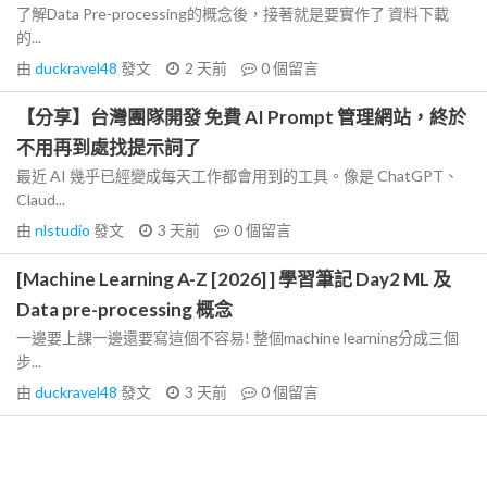
了解Data Pre-processing的概念後，接著就是要實作了 資料下載
的...
由
duckravel48
發文
2 天前
0
個留言
【分享】台灣團隊開發 免費 AI Prompt 管理網站，終於
不用再到處找提示詞了
最近 AI 幾乎已經變成每天工作都會用到的工具。像是 ChatGPT、
Claud...
由
nlstudio
發文
3 天前
0
個留言
[Machine Learning A-Z [2026] ] 學習筆記 Day2 ML 及
Data pre-processing 概念
一邊要上課一邊還要寫這個不容易! 整個machine learning分成三個
步...
由
duckravel48
發文
3 天前
0
個留言