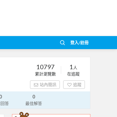
登入/註冊
10797
1
人
累計瀏覽數
在追蹤
站內簡訊
追蹤
0
0
請回答
最佳解答