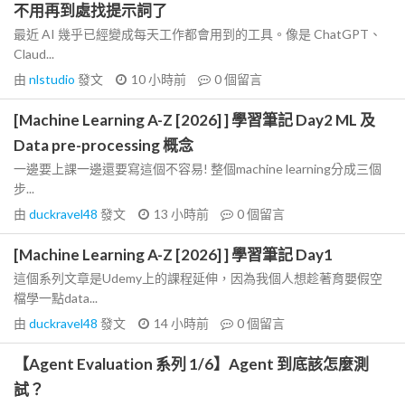
不用再到處找提示詞了
最近 AI 幾乎已經變成每天工作都會用到的工具。像是 ChatGPT、
Claud...
由
nlstudio
發文
10 小時前
0
個留言
[Machine Learning A-Z [2026] ] 學習筆記 Day2 ML 及
Data pre-processing 概念
一邊要上課一邊還要寫這個不容易! 整個machine learning分成三個
步...
由
duckravel48
發文
13 小時前
0
個留言
[Machine Learning A-Z [2026] ] 學習筆記 Day1
這個系列文章是Udemy上的課程延伸，因為我個人想趁著育嬰假空
檔學一點data...
由
duckravel48
發文
14 小時前
0
個留言
【Agent Evaluation 系列 1/6】Agent 到底該怎麼測
試？