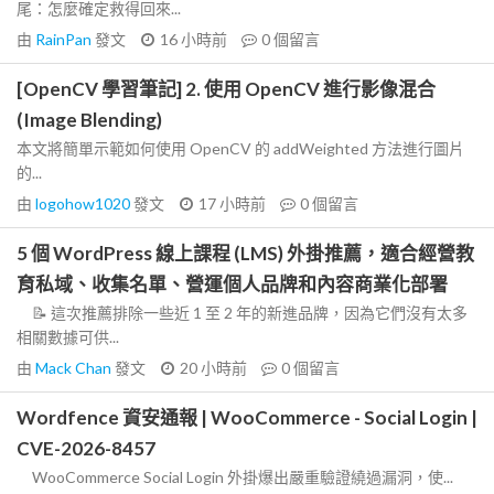
尾：怎麼確定救得回來...
由
RainPan
發文
16 小時前
0
個留言
[OpenCV 學習筆記] 2. 使用 OpenCV 進行影像混合
(Image Blending)
本文將簡單示範如何使用 OpenCV 的 addWeighted 方法進行圖片
的...
由
logohow1020
發文
17 小時前
0
個留言
5 個 WordPress 線上課程 (LMS) 外掛推薦，適合經營教
育私域、收集名單、營運個人品牌和內容商業化部署
📝 這次推薦排除一些近 1 至 2 年的新進品牌，因為它們沒有太多
相關數據可供...
由
Mack Chan
發文
20 小時前
0
個留言
Wordfence 資安通報 | WooCommerce - Social Login |
CVE-2026-8457
WooCommerce Social Login 外掛爆出嚴重驗證繞過漏洞，使...