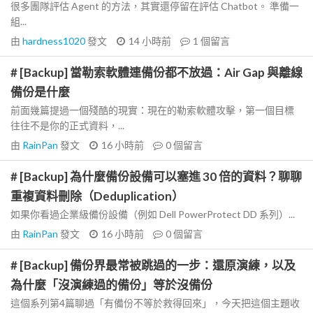
很多團隊評估 Agent 的方法，其實還停留在評估 Chatbot。 準備一
組...
由
hardness1020
發文
14 小時前
1
個留言
# [Backup] 當勒索軟體連備份都不放過：Air Gap 與離線
備份是什麼
前面幾篇提過一個殘酷的現實：現在的勒索軟體攻擊，第一個目標
往往不是你的正式資料，...
由
RainPan
發文
16 小時前
0
個留言
# [Backup] 為什麼備份設備可以塞進 30 倍的資料？聊聊
重複資料刪除（Deduplication）
如果你看過企業級備份設備（例如 Dell PowerProtect DD 系列）...
由
RainPan
發文
16 小時前
0
個留言
# [Backup] 備份界最常被跳過的一步：還原演練，以及
為什麼「沒演練過的備份」等於沒備份
這個系列第4篇聊過「有備份不等於救得回來」，今天把這個主題收