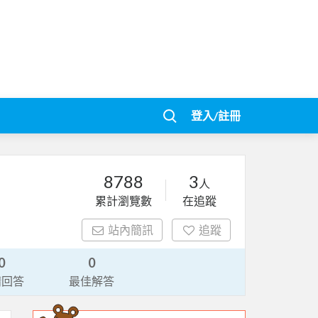
登入/註冊
8788
3
人
累計瀏覽數
在追蹤
站內簡訊
追蹤
0
0
請回答
最佳解答