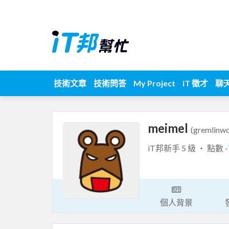
技術文章
技術問答
My Project
iT 徵才
聊
meimel
(gremlinwo
iT邦新手 5 級 ‧ 點數
個人背景