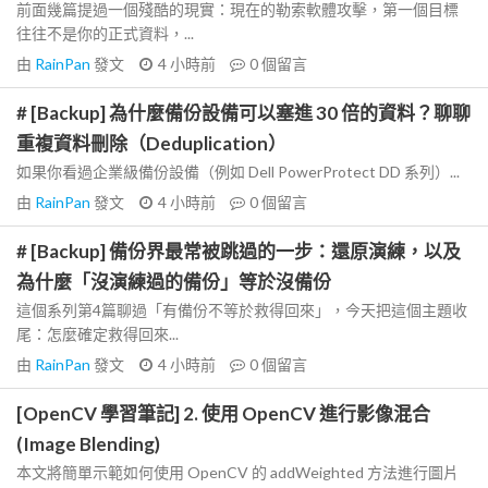
前面幾篇提過一個殘酷的現實：現在的勒索軟體攻擊，第一個目標
往往不是你的正式資料，...
由
RainPan
發文
4 小時前
0
個留言
# [Backup] 為什麼備份設備可以塞進 30 倍的資料？聊聊
重複資料刪除（Deduplication）
如果你看過企業級備份設備（例如 Dell PowerProtect DD 系列）...
由
RainPan
發文
4 小時前
0
個留言
# [Backup] 備份界最常被跳過的一步：還原演練，以及
為什麼「沒演練過的備份」等於沒備份
這個系列第4篇聊過「有備份不等於救得回來」，今天把這個主題收
尾：怎麼確定救得回來...
由
RainPan
發文
4 小時前
0
個留言
[OpenCV 學習筆記] 2. 使用 OpenCV 進行影像混合
(Image Blending)
本文將簡單示範如何使用 OpenCV 的 addWeighted 方法進行圖片