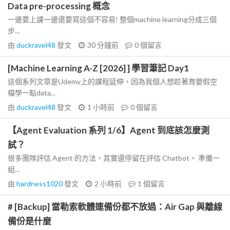
Data pre-processing 概念
一邊要上課一邊還要寫這個不容易! 整個machine learning分成三個
步...
由
duckravel48
發文
30 分鐘前
0
個留言
[Machine Learning A-Z [2026] ] 學習筆記 Day1
這個系列文章是Udemy上的課程延伸，因為我個人想趁著育嬰假空
檔學一點data...
由
duckravel48
發文
1 小時前
0
個留言
【Agent Evaluation 系列 1/6】Agent 到底該怎麼測
試？
很多團隊評估 Agent 的方法，其實還停留在評估 Chatbot。 準備一
組...
由
hardness1020
發文
2 小時前
1
個留言
# [Backup] 當勒索軟體連備份都不放過：Air Gap 與離線
備份是什麼