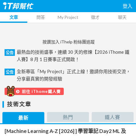
登入
文章
問答
My Project
徵才
聊天
按讚加入 iThelp 粉絲團追蹤
最熱血的技術盛事，連續 30 天的修煉【2026 iThome 鐵
公告
人賽】8 月 1 日賽事正式開啟！
全新專區「My Project」正式上線！邀請你用技術交流，
公告
分享最真實的開發經驗
前往 iThome鐵人賽
技術文章
熱門
鐵人賽
最新
[Machine Learning A-Z [2026] ] 學習筆記 Day2 ML 及