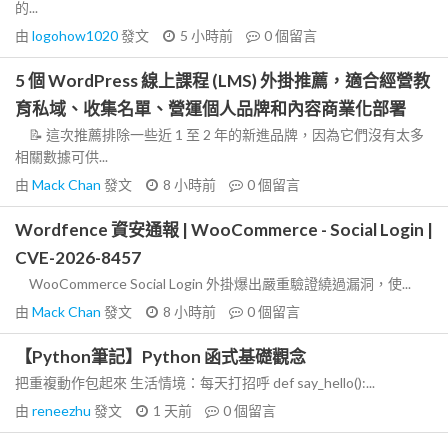
的...
由
logohow1020
發文
5 小時前
0
個留言
5 個 WordPress 線上課程 (LMS) 外掛推薦，適合經營教
育私域、收集名單、營運個人品牌和內容商業化部署
📝 這次推薦排除一些近 1 至 2 年的新進品牌，因為它們沒有太多
相關數據可供...
由
Mack Chan
發文
8 小時前
0
個留言
Wordfence 資安通報 | WooCommerce - Social Login |
CVE-2026-8457
WooCommerce Social Login 外掛爆出嚴重驗證繞過漏洞，使...
由
Mack Chan
發文
8 小時前
0
個留言
【Python筆記】Python 函式基礎觀念
把重複動作包起來 生活情境：每天打招呼 def say_hello():...
由
reneezhu
發文
1 天前
0
個留言