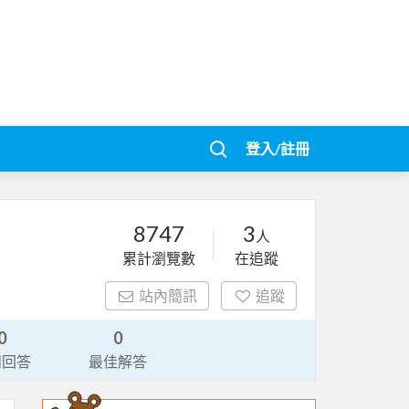
登入/註冊
8747
3
人
累計瀏覽數
在追蹤
站內簡訊
追蹤
0
0
請回答
最佳解答