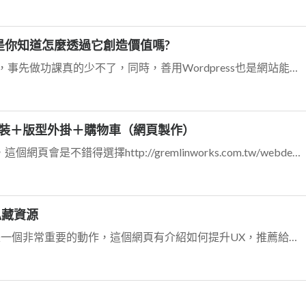
是你知道怎麼透過它創造價值嗎?
要靠著自架網站賺到錢確實不簡單，事先做功課真的少不了，同時，善用Wordpress也是網站能否吸引人的要素之一http://gremlinworks.com.t...
學：安裝＋版型外掛＋購物車（網頁製作）
超級詳細!!!想上手Wordpress的話，這個網頁會是不錯得選擇http://gremlinworks.com.tw/webdev/introduction-...
私藏資源
讓UX更好，對網站發展而言絕對是一個非常重要的動作，這個網頁有介紹如何提升UX，推薦給您。http://gremlinworks.com.tw/ui-ux/ho...