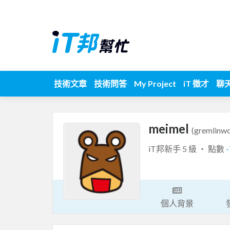
技術文章
技術問答
My Project
iT 徵才
聊
meimel
(gremlinwo
iT邦新手 5 級 ‧ 點數
個人背景