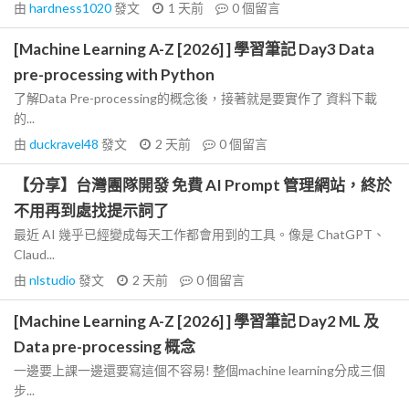
由
hardness1020
發文
1 天前
0
個留言
[Machine Learning A-Z [2026] ] 學習筆記 Day3 Data
pre-processing with Python
了解Data Pre-processing的概念後，接著就是要實作了 資料下載
的...
由
duckravel48
發文
2 天前
0
個留言
【分享】台灣團隊開發 免費 AI Prompt 管理網站，終於
不用再到處找提示詞了
最近 AI 幾乎已經變成每天工作都會用到的工具。像是 ChatGPT、
Claud...
由
nlstudio
發文
2 天前
0
個留言
[Machine Learning A-Z [2026] ] 學習筆記 Day2 ML 及
Data pre-processing 概念
一邊要上課一邊還要寫這個不容易! 整個machine learning分成三個
步...