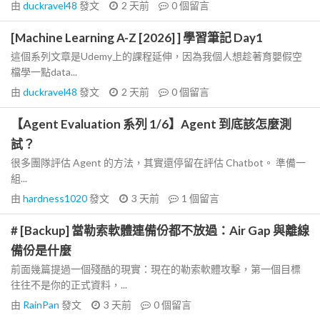
由
duckravel48
發文
2 天前
0
個留言
[Machine Learning A-Z [2026] ] 學習筆記 Day1
這個系列文章是Udemy上的課程延伸，因為我個人想趁著育嬰假空
檔學一點data...
由
duckravel48
發文
2 天前
0
個留言
【Agent Evaluation 系列 1/6】Agent 到底該怎麼測
試？
很多團隊評估 Agent 的方法，其實還停留在評估 Chatbot。 準備一
組...
由
hardness1020
發文
3 天前
1
個留言
# [Backup] 當勒索軟體連備份都不放過：Air Gap 與離線
備份是什麼
前面幾篇提過一個殘酷的現實：現在的勒索軟體攻擊，第一個目標
往往不是你的正式資料，...
由
RainPan
發文
3 天前
0
個留言