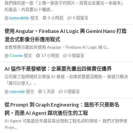
我們做的是一套「上傳一張孩子的照片，就寫出並畫出一本繪本」
的產品，內容要以十種語...
由
lumorakids
發文
3 小時前
0
個留言
使用 Angular、Firebase AI Logic 與 Gemini Nano 打造
混合式影像分析應用程式
本教學將示範如何使用 Angular、Firebase AI Logic 與 G...
由
Connie
發文
17 小時前
0
個留言
AI 協作不是發帳號：企業要先畫出四條責任邊界
公司替工程師開好企業版 AI 帳號，治理其實還沒開始。 帳號只解決
「誰可以登入」...
由
ryanvale
發文
1 天前
0
個留言
從 Prompt 到 Graph Engineering：這些不只是新名
詞，而是 AI Agent 踩坑後衍生的工程
AI Agent 可能是近年最容易出現新工程名詞的領域。 我們才剛學會
Prom...