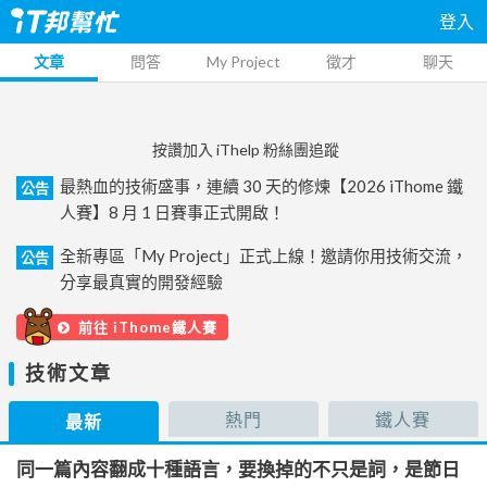
登入
文章
問答
My Project
徵才
聊天
按讚加入 iThelp 粉絲團追蹤
最熱血的技術盛事，連續 30 天的修煉【2026 iThome 鐵
公告
人賽】8 月 1 日賽事正式開啟！
全新專區「My Project」正式上線！邀請你用技術交流，
公告
分享最真實的開發經驗
前往 iThome鐵人賽
技術文章
熱門
鐵人賽
最新
同一篇內容翻成十種語言，要換掉的不只是詞，是節日