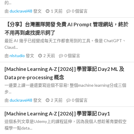
的...
由
duckravel48
發文
1 天前
0
個留言
【分享】台灣團隊開發 免費 AI Prompt 管理網站，終於
不用再到處找提示詞了
最近 AI 幾乎已經變成每天工作都會用到的工具。像是 ChatGPT、
Claud...
由
nlstudio
發文
2 天前
0
個留言
[Machine Learning A-Z [2026] ] 學習筆記 Day2 ML 及
Data pre-processing 概念
一邊要上課一邊還要寫這個不容易! 整個machine learning分成三個
步...
由
duckravel48
發文
2 天前
0
個留言
[Machine Learning A-Z [2026] ] 學習筆記 Day1
這個系列文章是Udemy上的課程延伸，因為我個人想趁著育嬰假空
檔學一點data...