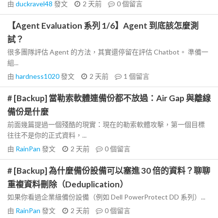
由
duckravel48
發文
2 天前
0
個留言
【Agent Evaluation 系列 1/6】Agent 到底該怎麼測
試？
很多團隊評估 Agent 的方法，其實還停留在評估 Chatbot。 準備一
組...
由
hardness1020
發文
2 天前
1
個留言
# [Backup] 當勒索軟體連備份都不放過：Air Gap 與離線
備份是什麼
前面幾篇提過一個殘酷的現實：現在的勒索軟體攻擊，第一個目標
往往不是你的正式資料，...
由
RainPan
發文
2 天前
0
個留言
# [Backup] 為什麼備份設備可以塞進 30 倍的資料？聊聊
重複資料刪除（Deduplication）
如果你看過企業級備份設備（例如 Dell PowerProtect DD 系列）...
由
RainPan
發文
2 天前
0
個留言