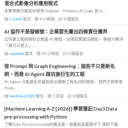
混合式影像分析應用程式
本教學將示範如何使用 Angular、Firebase AI Logic 與 G...
由
Connie
發文
4 小時前
0
個留言
AI 協作不是發帳號：企業要先畫出四條責任邊界
公司替工程師開好企業版 AI 帳號，治理其實還沒開始。 帳號只解決
「誰可以登入」...
由
ryanvale
發文
20 小時前
0
個留言
從 Prompt 到 Graph Engineering：這些不只是新名
詞，而是 AI Agent 踩坑後衍生的工程
AI Agent 可能是近年最容易出現新工程名詞的領域。 我們才剛學會
Prom...
由
hardness1020
發文
1 天前
0
個留言
[Machine Learning A-Z [2026] ] 學習筆記 Day3 Data
pre-processing with Python
了解Data Pre-processing的概念後，接著就是要實作了 資料下載