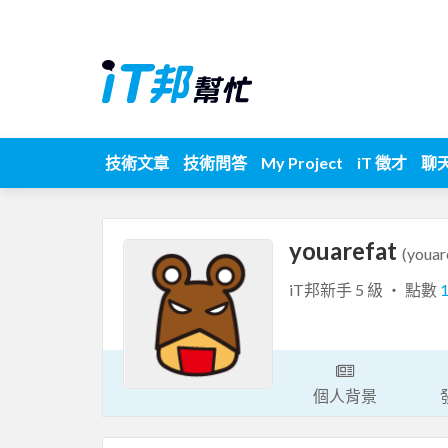
技術文章
技術問答
My Project
iT 徵才
聊
youarefat
(youar
iT邦新手 5 級 ‧ 點數
個人背景