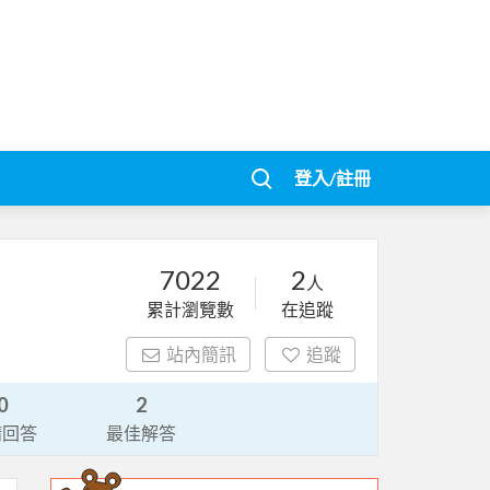
登入/註冊
7022
2
人
累計瀏覽數
在追蹤
站內簡訊
追蹤
0
2
請回答
最佳解答