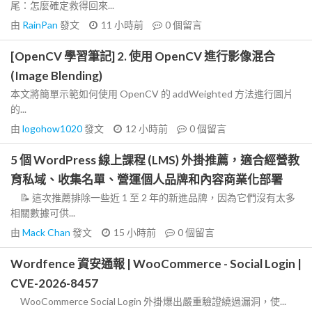
尾：怎麼確定救得回來...
由
RainPan
發文
11 小時前
0
個留言
[OpenCV 學習筆記] 2. 使用 OpenCV 進行影像混合
(Image Blending)
本文將簡單示範如何使用 OpenCV 的 addWeighted 方法進行圖片
的...
由
logohow1020
發文
12 小時前
0
個留言
5 個 WordPress 線上課程 (LMS) 外掛推薦，適合經營教
育私域、收集名單、營運個人品牌和內容商業化部署
📝 這次推薦排除一些近 1 至 2 年的新進品牌，因為它們沒有太多
相關數據可供...
由
Mack Chan
發文
15 小時前
0
個留言
Wordfence 資安通報 | WooCommerce - Social Login |
CVE-2026-8457
WooCommerce Social Login 外掛爆出嚴重驗證繞過漏洞，使...