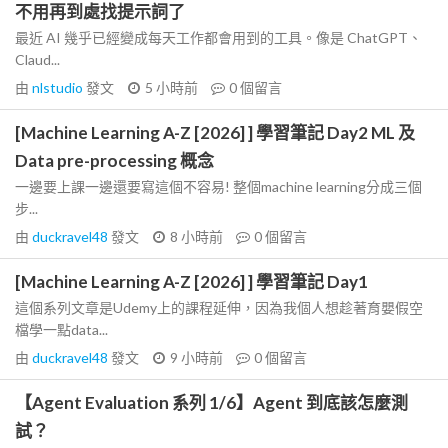
不用再到處找提示詞了
最近 AI 幾乎已經變成每天工作都會用到的工具。像是 ChatGPT、
Claud...
由
nlstudio
發文
5 小時前
0
個留言
[Machine Learning A-Z [2026] ] 學習筆記 Day2 ML 及
Data pre-processing 概念
一邊要上課一邊還要寫這個不容易! 整個machine learning分成三個
步...
由
duckravel48
發文
8 小時前
0
個留言
[Machine Learning A-Z [2026] ] 學習筆記 Day1
這個系列文章是Udemy上的課程延伸，因為我個人想趁著育嬰假空
檔學一點data...
由
duckravel48
發文
9 小時前
0
個留言
【Agent Evaluation 系列 1/6】Agent 到底該怎麼測
試？