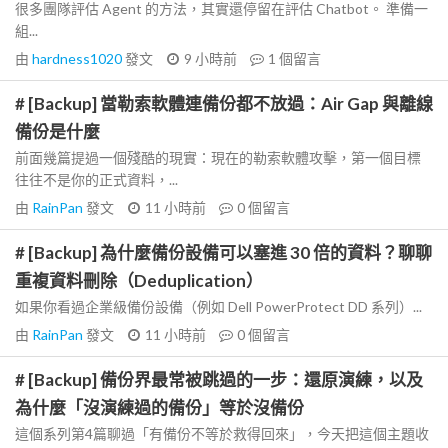
很多團隊評估 Agent 的方法，其實還停留在評估 Chatbot。 準備一
組...
由
hardness1020
發文
9 小時前
1
個留言
# [Backup] 當勒索軟體連備份都不放過：Air Gap 與離線
備份是什麼
前面幾篇提過一個殘酷的現實：現在的勒索軟體攻擊，第一個目標
往往不是你的正式資料，...
由
RainPan
發文
11 小時前
0
個留言
# [Backup] 為什麼備份設備可以塞進 30 倍的資料？聊聊
重複資料刪除（Deduplication）
如果你看過企業級備份設備（例如 Dell PowerProtect DD 系列）...
由
RainPan
發文
11 小時前
0
個留言
# [Backup] 備份界最常被跳過的一步：還原演練，以及
為什麼「沒演練過的備份」等於沒備份
這個系列第4篇聊過「有備份不等於救得回來」，今天把這個主題收