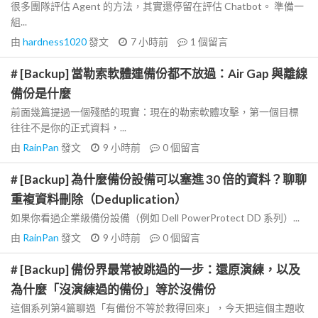
很多團隊評估 Agent 的方法，其實還停留在評估 Chatbot。 準備一
組...
由
hardness1020
發文
7 小時前
1
個留言
# [Backup] 當勒索軟體連備份都不放過：Air Gap 與離線
備份是什麼
前面幾篇提過一個殘酷的現實：現在的勒索軟體攻擊，第一個目標
往往不是你的正式資料，...
由
RainPan
發文
9 小時前
0
個留言
# [Backup] 為什麼備份設備可以塞進 30 倍的資料？聊聊
重複資料刪除（Deduplication）
如果你看過企業級備份設備（例如 Dell PowerProtect DD 系列）...
由
RainPan
發文
9 小時前
0
個留言
# [Backup] 備份界最常被跳過的一步：還原演練，以及
為什麼「沒演練過的備份」等於沒備份
這個系列第4篇聊過「有備份不等於救得回來」，今天把這個主題收