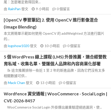
尾：怎麼確定救得回來...
由
RainPan
發文
9 小時前
0
個留言
[OpenCV 學習筆記] 2. 使用 OpenCV 進行影像混合
(Image Blending)
本文將簡單示範如何使用 OpenCV 的 addWeighted 方法進行圖片
的...
由
logohow1020
發文
10 小時前
0
個留言
5 個 WordPress 線上課程 (LMS) 外掛推薦，適合經營教
育私域、收集名單、營運個人品牌和內容商業化部署
📝 這次推薦排除一些近 1 至 2 年的新進品牌，因為它們沒有太多
相關數據可供...
由
Mack Chan
發文
13 小時前
0
個留言
Wordfence 資安通報 | WooCommerce - Social Login |
CVE-2026-8457
WooCommerce Social Login 外掛爆出嚴重驗證繞過漏洞，使...