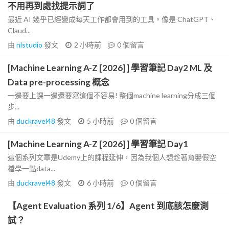
不用再到處找提示詞了
最近 AI 幾乎已經變成每天工作都會用到的工具。像是 ChatGPT、
Claud...
由
nlstudio
發文
2 小時前
0
個留言
[Machine Learning A-Z [2026] ] 學習筆記 Day2 ML 及
Data pre-processing 概念
一邊要上課一邊還要寫這個不容易! 整個machine learning分成三個
步...
由
duckravel48
發文
5 小時前
0
個留言
[Machine Learning A-Z [2026] ] 學習筆記 Day1
這個系列文章是Udemy上的課程延伸，因為我個人想趁著育嬰假空
檔學一點data...
由
duckravel48
發文
6 小時前
0
個留言
【Agent Evaluation 系列 1/6】Agent 到底該怎麼測
試？