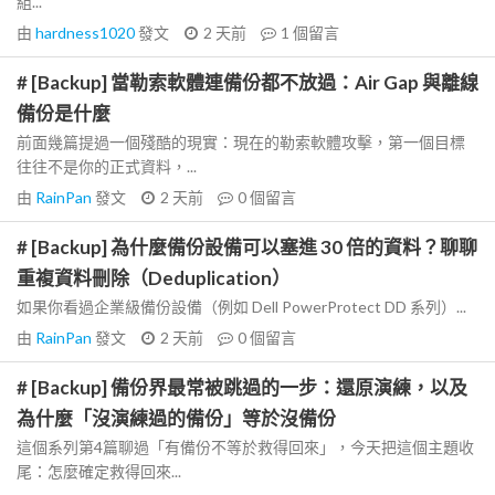
組...
由
hardness1020
發文
2 天前
1
個留言
# [Backup] 當勒索軟體連備份都不放過：Air Gap 與離線
備份是什麼
前面幾篇提過一個殘酷的現實：現在的勒索軟體攻擊，第一個目標
往往不是你的正式資料，...
由
RainPan
發文
2 天前
0
個留言
# [Backup] 為什麼備份設備可以塞進 30 倍的資料？聊聊
重複資料刪除（Deduplication）
如果你看過企業級備份設備（例如 Dell PowerProtect DD 系列）...
由
RainPan
發文
2 天前
0
個留言
# [Backup] 備份界最常被跳過的一步：還原演練，以及
為什麼「沒演練過的備份」等於沒備份
這個系列第4篇聊過「有備份不等於救得回來」，今天把這個主題收
尾：怎麼確定救得回來...