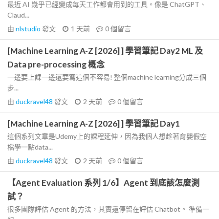
最近 AI 幾乎已經變成每天工作都會用到的工具。像是 ChatGPT、
Claud...
由
nlstudio
發文
1 天前
0
個留言
[Machine Learning A-Z [2026] ] 學習筆記 Day2 ML 及
Data pre-processing 概念
一邊要上課一邊還要寫這個不容易! 整個machine learning分成三個
步...
由
duckravel48
發文
2 天前
0
個留言
[Machine Learning A-Z [2026] ] 學習筆記 Day1
這個系列文章是Udemy上的課程延伸，因為我個人想趁著育嬰假空
檔學一點data...
由
duckravel48
發文
2 天前
0
個留言
【Agent Evaluation 系列 1/6】Agent 到底該怎麼測
試？
很多團隊評估 Agent 的方法，其實還停留在評估 Chatbot。 準備一