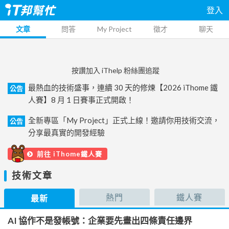
登入
文章
問答
My Project
徵才
聊天
按讚加入 iThelp 粉絲團追蹤
最熱血的技術盛事，連續 30 天的修煉【2026 iThome 鐵
公告
人賽】8 月 1 日賽事正式開啟！
全新專區「My Project」正式上線！邀請你用技術交流，
公告
分享最真實的開發經驗
前往 iThome鐵人賽
技術文章
熱門
鐵人賽
最新
AI 協作不是發帳號：企業要先畫出四條責任邊界