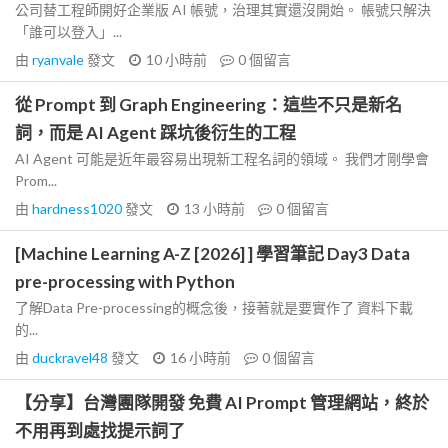
公司替工程師開好企業版 AI 帳號，治理其實還沒開始。 帳號只解決
「誰可以登入」...
由
ryanvale
發文
10 小時前
0
個留言
從 Prompt 到 Graph Engineering：這些不只是新名
詞，而是 AI Agent 踩坑後衍生的工程
AI Agent 可能是近年最容易出現新工程名詞的領域。 我們才剛學會
Prom...
由
hardness1020
發文
13 小時前
0
個留言
[Machine Learning A-Z [2026] ] 學習筆記 Day3 Data
pre-processing with Python
了解Data Pre-processing的概念後，接著就是要實作了 資料下載
的...
由
duckravel48
發文
16 小時前
0
個留言
【分享】台灣團隊開發 免費 AI Prompt 管理網站，終於
不用再到處找提示詞了