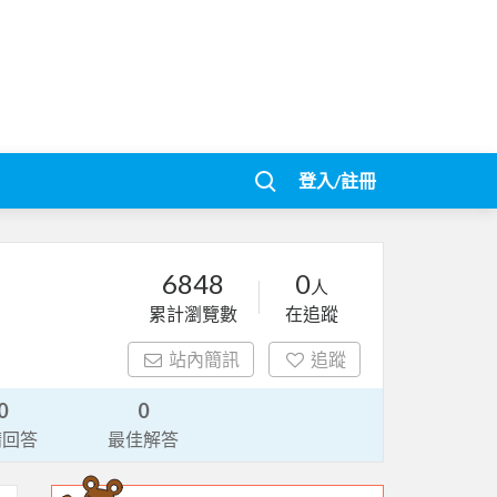
登入/註冊
6848
0
人
累計瀏覽數
在追蹤
站內簡訊
追蹤
0
0
請回答
最佳解答