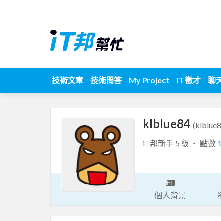
技術文章
技術問答
My Project
iT 徵才
聊
klblue84
(klblue8
iT邦新手 5 級 ‧ 點數
個人背景