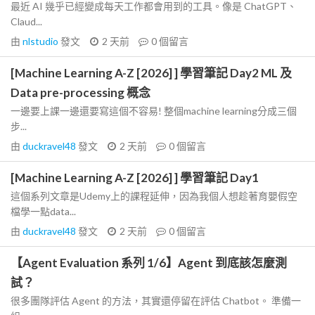
最近 AI 幾乎已經變成每天工作都會用到的工具。像是 ChatGPT、
Claud...
由
nlstudio
發文
2 天前
0
個留言
[Machine Learning A-Z [2026] ] 學習筆記 Day2 ML 及
Data pre-processing 概念
一邊要上課一邊還要寫這個不容易! 整個machine learning分成三個
步...
由
duckravel48
發文
2 天前
0
個留言
[Machine Learning A-Z [2026] ] 學習筆記 Day1
這個系列文章是Udemy上的課程延伸，因為我個人想趁著育嬰假空
檔學一點data...
由
duckravel48
發文
2 天前
0
個留言
【Agent Evaluation 系列 1/6】Agent 到底該怎麼測
試？
很多團隊評估 Agent 的方法，其實還停留在評估 Chatbot。 準備一