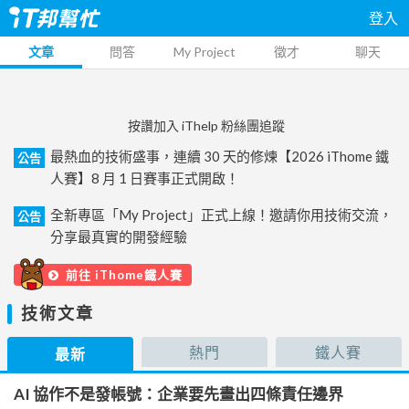
登入
文章
問答
My Project
徵才
聊天
按讚加入 iThelp 粉絲團追蹤
最熱血的技術盛事，連續 30 天的修煉【2026 iThome 鐵
公告
人賽】8 月 1 日賽事正式開啟！
全新專區「My Project」正式上線！邀請你用技術交流，
公告
分享最真實的開發經驗
前往 iThome鐵人賽
技術文章
熱門
鐵人賽
最新
AI 協作不是發帳號：企業要先畫出四條責任邊界