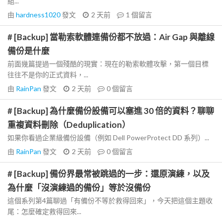
組...
由
hardness1020
發文
2 天前
1
個留言
# [Backup] 當勒索軟體連備份都不放過：Air Gap 與離線
備份是什麼
前面幾篇提過一個殘酷的現實：現在的勒索軟體攻擊，第一個目標
往往不是你的正式資料，...
由
RainPan
發文
2 天前
0
個留言
# [Backup] 為什麼備份設備可以塞進 30 倍的資料？聊聊
重複資料刪除（Deduplication）
如果你看過企業級備份設備（例如 Dell PowerProtect DD 系列）...
由
RainPan
發文
2 天前
0
個留言
# [Backup] 備份界最常被跳過的一步：還原演練，以及
為什麼「沒演練過的備份」等於沒備份
這個系列第4篇聊過「有備份不等於救得回來」，今天把這個主題收
尾：怎麼確定救得回來...