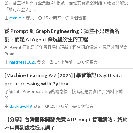
公司替工程師開好企業版 AI 帳號，治理其實還沒開始。 帳號只解決
「誰可以登入」...
由
ryanvale
發文
15 小時前
0
個留言
從 Prompt 到 Graph Engineering：這些不只是新名
詞，而是 AI Agent 踩坑後衍生的工程
AI Agent 可能是近年最容易出現新工程名詞的領域。 我們才剛學會
Prom...
由
hardness1020
發文
17 小時前
0
個留言
[Machine Learning A-Z [2026] ] 學習筆記 Day3 Data
pre-processing with Python
了解Data Pre-processing的概念後，接著就是要實作了 資料下載
的...
由
duckravel48
發文
20 小時前
0
個留言
【分享】台灣團隊開發 免費 AI Prompt 管理網站，終於
不用再到處找提示詞了