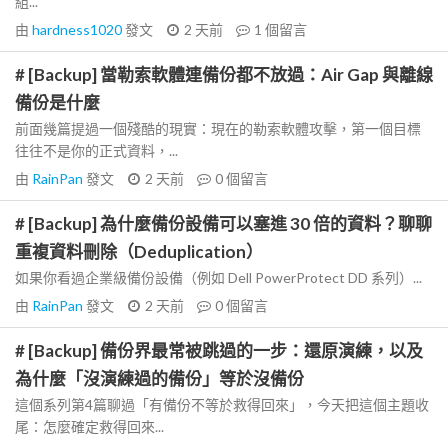
組...
由
hardness1020
發文
2 天前
1
個留言
# [Backup] 當勒索軟體連備份都不放過：Air Gap 與離線
備份是什麼
前面幾篇提過一個殘酷的現實：現在的勒索軟體攻擊，第一個目標
往往不是你的正式資料，...
由
RainPan
發文
2 天前
0
個留言
# [Backup] 為什麼備份設備可以塞進 30 倍的資料？聊聊
重複資料刪除（Deduplication）
如果你看過企業級備份設備（例如 Dell PowerProtect DD 系列）...
由
RainPan
發文
2 天前
0
個留言
# [Backup] 備份界最常被跳過的一步：還原演練，以及
為什麼「沒演練過的備份」等於沒備份
這個系列第4篇聊過「有備份不等於救得回來」，今天把這個主題收
尾：怎麼確定救得回來...