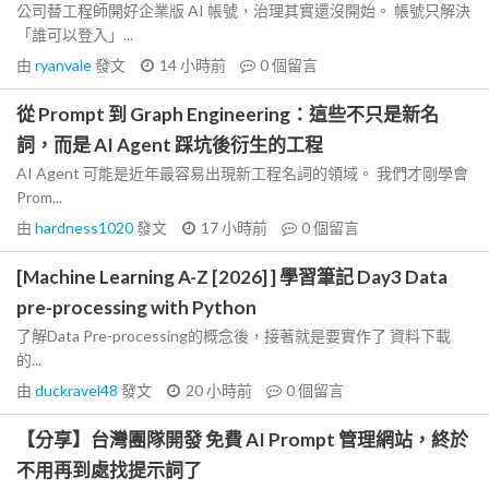
公司替工程師開好企業版 AI 帳號，治理其實還沒開始。 帳號只解決
「誰可以登入」...
由
ryanvale
發文
14 小時前
0
個留言
從 Prompt 到 Graph Engineering：這些不只是新名
詞，而是 AI Agent 踩坑後衍生的工程
AI Agent 可能是近年最容易出現新工程名詞的領域。 我們才剛學會
Prom...
由
hardness1020
發文
17 小時前
0
個留言
[Machine Learning A-Z [2026] ] 學習筆記 Day3 Data
pre-processing with Python
了解Data Pre-processing的概念後，接著就是要實作了 資料下載
的...
由
duckravel48
發文
20 小時前
0
個留言
【分享】台灣團隊開發 免費 AI Prompt 管理網站，終於
不用再到處找提示詞了