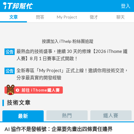
登入
文章
問答
My Project
徵才
聊天
按讚加入 iThelp 粉絲團追蹤
最熱血的技術盛事，連續 30 天的修煉【2026 iThome 鐵
公告
人賽】8 月 1 日賽事正式開啟！
全新專區「My Project」正式上線！邀請你用技術交流，
公告
分享最真實的開發經驗
前往 iThome鐵人賽
技術文章
熱門
鐵人賽
最新
AI 協作不是發帳號：企業要先畫出四條責任邊界