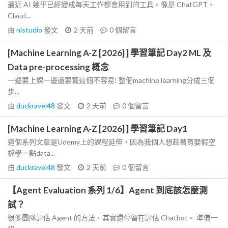
最近 AI 幾乎已經變成每天工作都會用到的工具。像是 ChatGPT、
Claud...
由
nlstudio
發文
2 天前
0
個留言
[Machine Learning A-Z [2026] ] 學習筆記 Day2 ML 及
Data pre-processing 概念
一邊要上課一邊還要寫這個不容易! 整個machine learning分成三個
步...
由
duckravel48
發文
2 天前
0
個留言
[Machine Learning A-Z [2026] ] 學習筆記 Day1
這個系列文章是Udemy上的課程延伸，因為我個人想趁著育嬰假空
檔學一點data...
由
duckravel48
發文
2 天前
0
個留言
【Agent Evaluation 系列 1/6】Agent 到底該怎麼測
試？
很多團隊評估 Agent 的方法，其實還停留在評估 Chatbot。 準備一