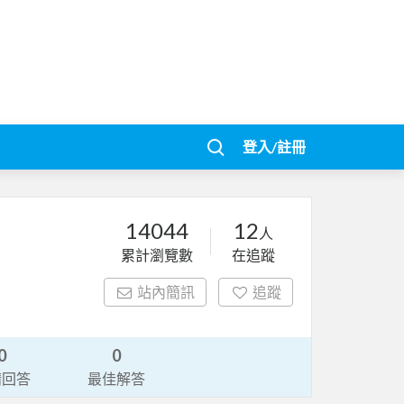
登入/註冊
14044
12
人
累計瀏覽數
在追蹤
站內簡訊
追蹤
0
0
請回答
最佳解答