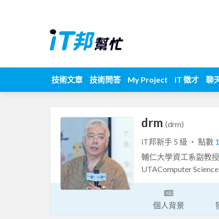
技術文章
技術問答
My Project
iT 徵才
聊
drm
(drm)
iT邦新手 5 級 ‧ 點數
輔仁大學資工系副教授兼
UTAComputer Science 
個人背景