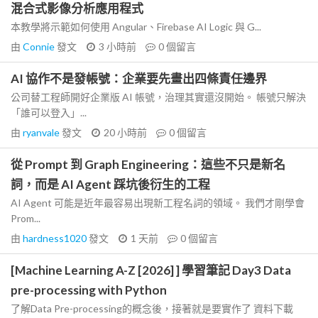
混合式影像分析應用程式
本教學將示範如何使用 Angular、Firebase AI Logic 與 G...
由
Connie
發文
3 小時前
0
個留言
AI 協作不是發帳號：企業要先畫出四條責任邊界
公司替工程師開好企業版 AI 帳號，治理其實還沒開始。 帳號只解決
「誰可以登入」...
由
ryanvale
發文
20 小時前
0
個留言
從 Prompt 到 Graph Engineering：這些不只是新名
詞，而是 AI Agent 踩坑後衍生的工程
AI Agent 可能是近年最容易出現新工程名詞的領域。 我們才剛學會
Prom...
由
hardness1020
發文
1 天前
0
個留言
[Machine Learning A-Z [2026] ] 學習筆記 Day3 Data
pre-processing with Python
了解Data Pre-processing的概念後，接著就是要實作了 資料下載