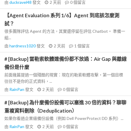
由
duckravel48
發文
2 天前
0
個留言
【Agent Evaluation 系列 1/6】Agent 到底該怎麼測
試？
很多團隊評估 Agent 的方法，其實還停留在評估 Chatbot。 準備一
組...
由
hardness1020
發文
2 天前
1
個留言
# [Backup] 當勒索軟體連備份都不放過：Air Gap 與離線
備份是什麼
前面幾篇提過一個殘酷的現實：現在的勒索軟體攻擊，第一個目標
往往不是你的正式資料，...
由
RainPan
發文
2 天前
0
個留言
# [Backup] 為什麼備份設備可以塞進 30 倍的資料？聊聊
重複資料刪除（Deduplication）
如果你看過企業級備份設備（例如 Dell PowerProtect DD 系列）...
由
RainPan
發文
2 天前
0
個留言