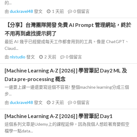
的...
由
duckravel48
發文
1 天前
0
個留言
【分享】台灣團隊開發 免費 AI Prompt 管理網站，終於
不用再到處找提示詞了
最近 AI 幾乎已經變成每天工作都會用到的工具。像是 ChatGPT、
Claud...
由
nlstudio
發文
2 天前
0
個留言
[Machine Learning A-Z [2026] ] 學習筆記 Day2 ML 及
Data pre-processing 概念
一邊要上課一邊還要寫這個不容易! 整個machine learning分成三個
步...
由
duckravel48
發文
2 天前
0
個留言
[Machine Learning A-Z [2026] ] 學習筆記 Day1
這個系列文章是Udemy上的課程延伸，因為我個人想趁著育嬰假空
檔學一點data...