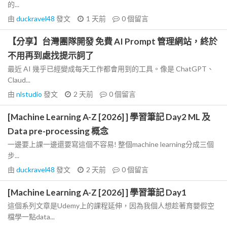
的...
由
duckravel48
發文
1 天前
0
個留言
【分享】台灣團隊開發 免費 AI Prompt 管理網站，終於
不用再到處找提示詞了
最近 AI 幾乎已經變成每天工作都會用到的工具。像是 ChatGPT、
Claud...
由
nlstudio
發文
2 天前
0
個留言
[Machine Learning A-Z [2026] ] 學習筆記 Day2 ML 及
Data pre-processing 概念
一邊要上課一邊還要寫這個不容易! 整個machine learning分成三個
步...
由
duckravel48
發文
2 天前
0
個留言
[Machine Learning A-Z [2026] ] 學習筆記 Day1
這個系列文章是Udemy上的課程延伸，因為我個人想趁著育嬰假空
檔學一點data...