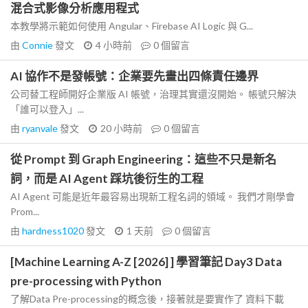
混合式影像分析應用程式
本教學將示範如何使用 Angular、Firebase AI Logic 與 G...
由
Connie
發文
4 小時前
0
個留言
AI 協作不是發帳號：企業要先畫出四條責任邊界
公司替工程師開好企業版 AI 帳號，治理其實還沒開始。 帳號只解決
「誰可以登入」...
由
ryanvale
發文
20 小時前
0
個留言
從 Prompt 到 Graph Engineering：這些不只是新名
詞，而是 AI Agent 踩坑後衍生的工程
AI Agent 可能是近年最容易出現新工程名詞的領域。 我們才剛學會
Prom...
由
hardness1020
發文
1 天前
0
個留言
[Machine Learning A-Z [2026] ] 學習筆記 Day3 Data
pre-processing with Python
了解Data Pre-processing的概念後，接著就是要實作了 資料下載