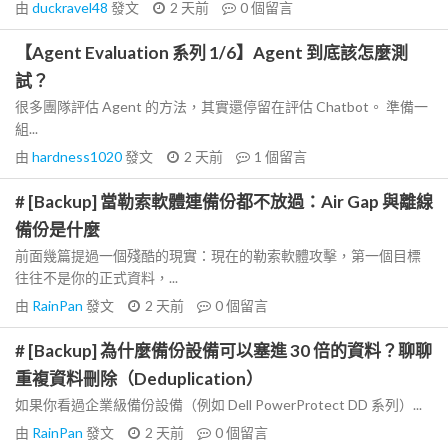
由
duckravel48
發文
2 天前
0
個留言
【Agent Evaluation 系列 1/6】Agent 到底該怎麼測
試？
很多團隊評估 Agent 的方法，其實還停留在評估 Chatbot。 準備一
組...
由
hardness1020
發文
2 天前
1
個留言
# [Backup] 當勒索軟體連備份都不放過：Air Gap 與離線
備份是什麼
前面幾篇提過一個殘酷的現實：現在的勒索軟體攻擊，第一個目標
往往不是你的正式資料，...
由
RainPan
發文
2 天前
0
個留言
# [Backup] 為什麼備份設備可以塞進 30 倍的資料？聊聊
重複資料刪除（Deduplication）
如果你看過企業級備份設備（例如 Dell PowerProtect DD 系列）...
由
RainPan
發文
2 天前
0
個留言