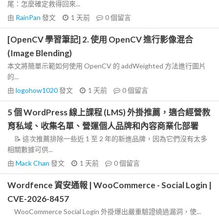
尾：怎麼確定救得回來...
由
RainPan
發文
1 天前
0
個留言
[OpenCV 學習筆記] 2. 使用 OpenCV 進行影像混合
(Image Blending)
本文將簡單示範如何使用 OpenCV 的 addWeighted 方法進行圖片
的...
由
logohow1020
發文
1 天前
0
個留言
5 個 WordPress 線上課程 (LMS) 外掛推薦，適合經營教
育私域、收集名單、營運個人品牌和內容商業化部署
📝 這次推薦排除一些近 1 至 2 年的新進品牌，因為它們沒有太多
相關數據可供...
由
Mack Chan
發文
1 天前
0
個留言
Wordfence 資安通報 | WooCommerce - Social Login |
CVE-2026-8457
WooCommerce Social Login 外掛爆出嚴重驗證繞過漏洞，使...