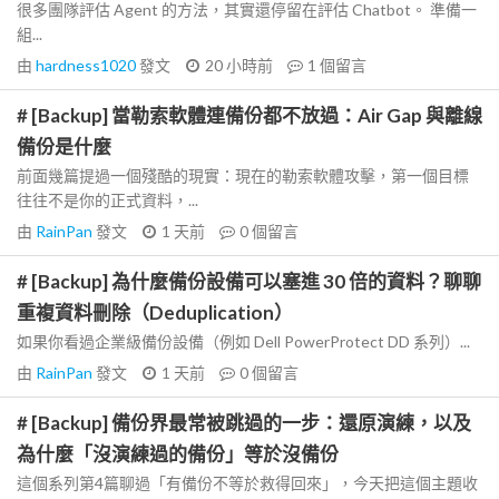
很多團隊評估 Agent 的方法，其實還停留在評估 Chatbot。 準備一
組...
由
hardness1020
發文
20 小時前
1
個留言
# [Backup] 當勒索軟體連備份都不放過：Air Gap 與離線
備份是什麼
前面幾篇提過一個殘酷的現實：現在的勒索軟體攻擊，第一個目標
往往不是你的正式資料，...
由
RainPan
發文
1 天前
0
個留言
# [Backup] 為什麼備份設備可以塞進 30 倍的資料？聊聊
重複資料刪除（Deduplication）
如果你看過企業級備份設備（例如 Dell PowerProtect DD 系列）...
由
RainPan
發文
1 天前
0
個留言
# [Backup] 備份界最常被跳過的一步：還原演練，以及
為什麼「沒演練過的備份」等於沒備份
這個系列第4篇聊過「有備份不等於救得回來」，今天把這個主題收