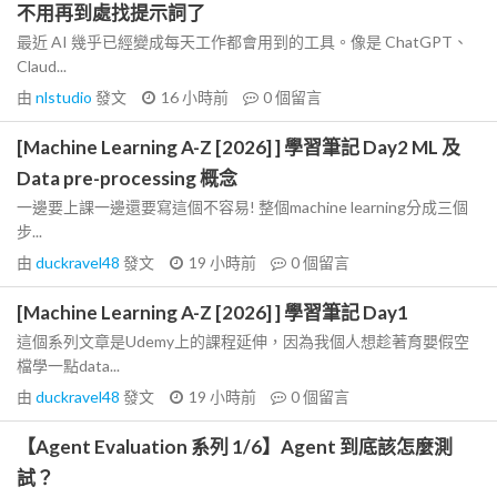
不用再到處找提示詞了
最近 AI 幾乎已經變成每天工作都會用到的工具。像是 ChatGPT、
Claud...
由
nlstudio
發文
16 小時前
0
個留言
[Machine Learning A-Z [2026] ] 學習筆記 Day2 ML 及
Data pre-processing 概念
一邊要上課一邊還要寫這個不容易! 整個machine learning分成三個
步...
由
duckravel48
發文
19 小時前
0
個留言
[Machine Learning A-Z [2026] ] 學習筆記 Day1
這個系列文章是Udemy上的課程延伸，因為我個人想趁著育嬰假空
檔學一點data...
由
duckravel48
發文
19 小時前
0
個留言
【Agent Evaluation 系列 1/6】Agent 到底該怎麼測
試？