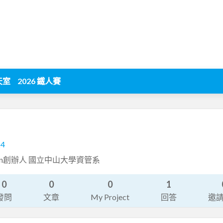
天室
2026 鐵人賽
24
esign創辦人 國立中山大學資管系
0
0
0
1
發問
文章
My Project
回答
邀