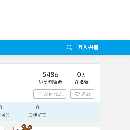
登入/註冊
5486
0
人
累計瀏覽數
在追蹤
站內簡訊
追蹤
0
0
請回答
最佳解答