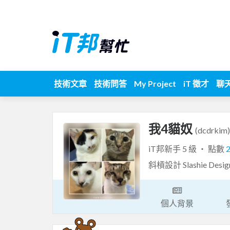
技術文章
技術問答
My Project
iT 徵才
聊
我4貓奴
(dcdrkim)
iT邦新手 5 級 ‧ 點數
斜槓設計 Slashie D
個人背景