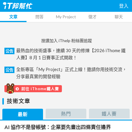
登入
文章
問答
My Project
徵才
聊天
按讚加入 iThelp 粉絲團追蹤
最熱血的技術盛事，連續 30 天的修煉【2026 iThome 鐵
公告
人賽】8 月 1 日賽事正式開啟！
全新專區「My Project」正式上線！邀請你用技術交流，
公告
分享最真實的開發經驗
前往 iThome鐵人賽
技術文章
熱門
鐵人賽
最新
AI 協作不是發帳號：企業要先畫出四條責任邊界