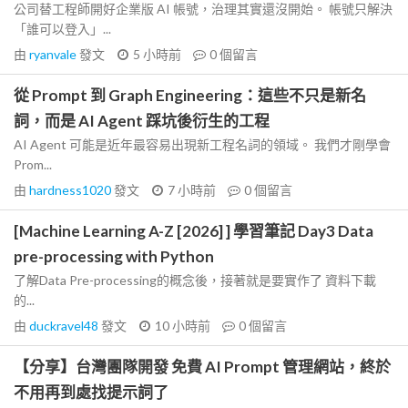
公司替工程師開好企業版 AI 帳號，治理其實還沒開始。 帳號只解決
「誰可以登入」...
由
ryanvale
發文
5 小時前
0
個留言
從 Prompt 到 Graph Engineering：這些不只是新名
詞，而是 AI Agent 踩坑後衍生的工程
AI Agent 可能是近年最容易出現新工程名詞的領域。 我們才剛學會
Prom...
由
hardness1020
發文
7 小時前
0
個留言
[Machine Learning A-Z [2026] ] 學習筆記 Day3 Data
pre-processing with Python
了解Data Pre-processing的概念後，接著就是要實作了 資料下載
的...
由
duckravel48
發文
10 小時前
0
個留言
【分享】台灣團隊開發 免費 AI Prompt 管理網站，終於
不用再到處找提示詞了