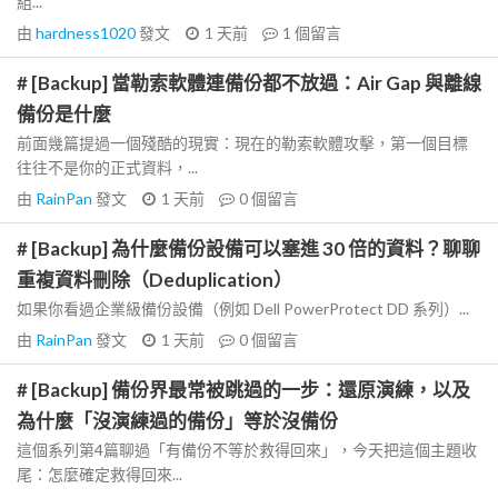
組...
由
hardness1020
發文
1 天前
1
個留言
# [Backup] 當勒索軟體連備份都不放過：Air Gap 與離線
備份是什麼
前面幾篇提過一個殘酷的現實：現在的勒索軟體攻擊，第一個目標
往往不是你的正式資料，...
由
RainPan
發文
1 天前
0
個留言
# [Backup] 為什麼備份設備可以塞進 30 倍的資料？聊聊
重複資料刪除（Deduplication）
如果你看過企業級備份設備（例如 Dell PowerProtect DD 系列）...
由
RainPan
發文
1 天前
0
個留言
# [Backup] 備份界最常被跳過的一步：還原演練，以及
為什麼「沒演練過的備份」等於沒備份
這個系列第4篇聊過「有備份不等於救得回來」，今天把這個主題收
尾：怎麼確定救得回來...