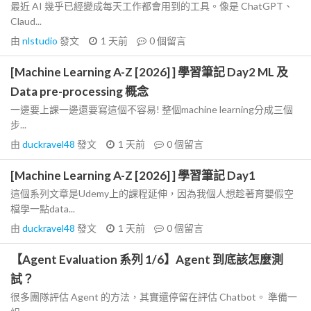
最近 AI 幾乎已經變成每天工作都會用到的工具。像是 ChatGPT、
Claud...
由
nlstudio
發文
1 天前
0
個留言
[Machine Learning A-Z [2026] ] 學習筆記 Day2 ML 及
Data pre-processing 概念
一邊要上課一邊還要寫這個不容易! 整個machine learning分成三個
步...
由
duckravel48
發文
1 天前
0
個留言
[Machine Learning A-Z [2026] ] 學習筆記 Day1
這個系列文章是Udemy上的課程延伸，因為我個人想趁著育嬰假空
檔學一點data...
由
duckravel48
發文
1 天前
0
個留言
【Agent Evaluation 系列 1/6】Agent 到底該怎麼測
試？
很多團隊評估 Agent 的方法，其實還停留在評估 Chatbot。 準備一