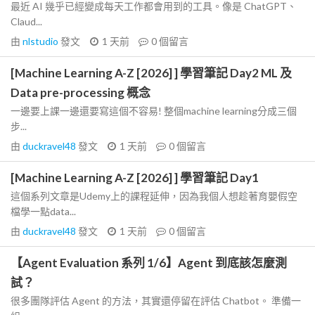
最近 AI 幾乎已經變成每天工作都會用到的工具。像是 ChatGPT、
Claud...
由
nlstudio
發文
1 天前
0
個留言
[Machine Learning A-Z [2026] ] 學習筆記 Day2 ML 及
Data pre-processing 概念
一邊要上課一邊還要寫這個不容易! 整個machine learning分成三個
步...
由
duckravel48
發文
1 天前
0
個留言
[Machine Learning A-Z [2026] ] 學習筆記 Day1
這個系列文章是Udemy上的課程延伸，因為我個人想趁著育嬰假空
檔學一點data...
由
duckravel48
發文
1 天前
0
個留言
【Agent Evaluation 系列 1/6】Agent 到底該怎麼測
試？
很多團隊評估 Agent 的方法，其實還停留在評估 Chatbot。 準備一