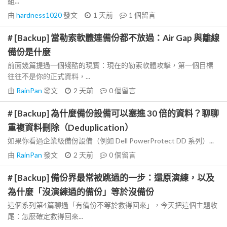
組...
由
hardness1020
發文
1 天前
1
個留言
# [Backup] 當勒索軟體連備份都不放過：Air Gap 與離線
備份是什麼
前面幾篇提過一個殘酷的現實：現在的勒索軟體攻擊，第一個目標
往往不是你的正式資料，...
由
RainPan
發文
2 天前
0
個留言
# [Backup] 為什麼備份設備可以塞進 30 倍的資料？聊聊
重複資料刪除（Deduplication）
如果你看過企業級備份設備（例如 Dell PowerProtect DD 系列）...
由
RainPan
發文
2 天前
0
個留言
# [Backup] 備份界最常被跳過的一步：還原演練，以及
為什麼「沒演練過的備份」等於沒備份
這個系列第4篇聊過「有備份不等於救得回來」，今天把這個主題收
尾：怎麼確定救得回來...