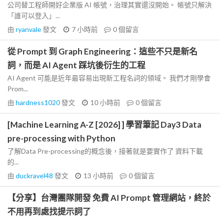
公司替工程師開好企業版 AI 帳號，治理其實還沒開始。 帳號只解決
「誰可以登入」...
由
ryanvale
發文
7 小時前
0
個留言
從 Prompt 到 Graph Engineering：這些不只是新名
詞，而是 AI Agent 踩坑後衍生的工程
AI Agent 可能是近年最容易出現新工程名詞的領域。 我們才剛學會
Prom...
由
hardness1020
發文
10 小時前
0
個留言
[Machine Learning A-Z [2026] ] 學習筆記 Day3 Data
pre-processing with Python
了解Data Pre-processing的概念後，接著就是要實作了 資料下載
的...
由
duckravel48
發文
13 小時前
0
個留言
【分享】台灣團隊開發 免費 AI Prompt 管理網站，終於
不用再到處找提示詞了