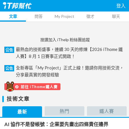
登入
文章
問答
My Project
徵才
聊天
按讚加入 iThelp 粉絲團追蹤
最熱血的技術盛事，連續 30 天的修煉【2026 iThome 鐵
公告
人賽】8 月 1 日賽事正式開啟！
全新專區「My Project」正式上線！邀請你用技術交流，
公告
分享最真實的開發經驗
前往 iThome鐵人賽
技術文章
熱門
鐵人賽
最新
AI 協作不是發帳號：企業要先畫出四條責任邊界