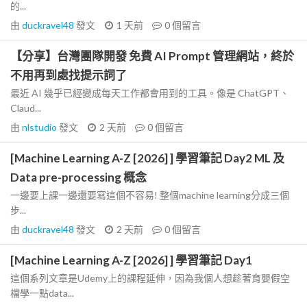
的...
由
duckravel48
發文
1 天前
0
個留言
【分享】台灣團隊開發 免費 AI Prompt 管理網站，終於
不用再到處找提示詞了
最近 AI 幾乎已經變成每天工作都會用到的工具。像是 ChatGPT、
Claud...
由
nlstudio
發文
2 天前
0
個留言
[Machine Learning A-Z [2026] ] 學習筆記 Day2 ML 及
Data pre-processing 概念
一邊要上課一邊還要寫這個不容易! 整個machine learning分成三個
步...
由
duckravel48
發文
2 天前
0
個留言
[Machine Learning A-Z [2026] ] 學習筆記 Day1
這個系列文章是Udemy上的課程延伸，因為我個人想趁著育嬰假空
檔學一點data...