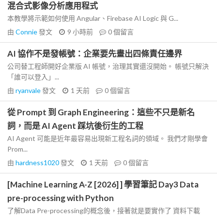
混合式影像分析應用程式
本教學將示範如何使用 Angular、Firebase AI Logic 與 G...
由
Connie
發文
9 小時前
0
個留言
AI 協作不是發帳號：企業要先畫出四條責任邊界
公司替工程師開好企業版 AI 帳號，治理其實還沒開始。 帳號只解決
「誰可以登入」...
由
ryanvale
發文
1 天前
0
個留言
從 Prompt 到 Graph Engineering：這些不只是新名
詞，而是 AI Agent 踩坑後衍生的工程
AI Agent 可能是近年最容易出現新工程名詞的領域。 我們才剛學會
Prom...
由
hardness1020
發文
1 天前
0
個留言
[Machine Learning A-Z [2026] ] 學習筆記 Day3 Data
pre-processing with Python
了解Data Pre-processing的概念後，接著就是要實作了 資料下載