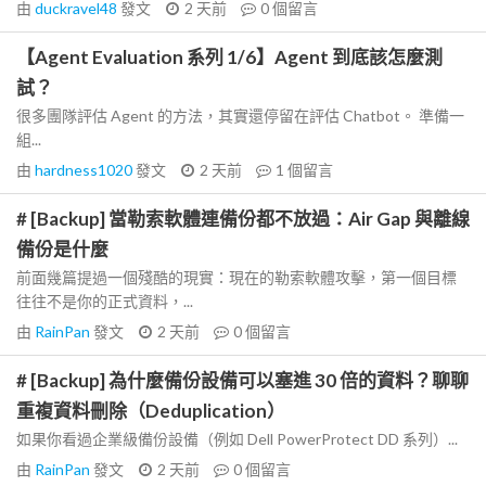
由
duckravel48
發文
2 天前
0
個留言
【Agent Evaluation 系列 1/6】Agent 到底該怎麼測
試？
很多團隊評估 Agent 的方法，其實還停留在評估 Chatbot。 準備一
組...
由
hardness1020
發文
2 天前
1
個留言
# [Backup] 當勒索軟體連備份都不放過：Air Gap 與離線
備份是什麼
前面幾篇提過一個殘酷的現實：現在的勒索軟體攻擊，第一個目標
往往不是你的正式資料，...
由
RainPan
發文
2 天前
0
個留言
# [Backup] 為什麼備份設備可以塞進 30 倍的資料？聊聊
重複資料刪除（Deduplication）
如果你看過企業級備份設備（例如 Dell PowerProtect DD 系列）...
由
RainPan
發文
2 天前
0
個留言