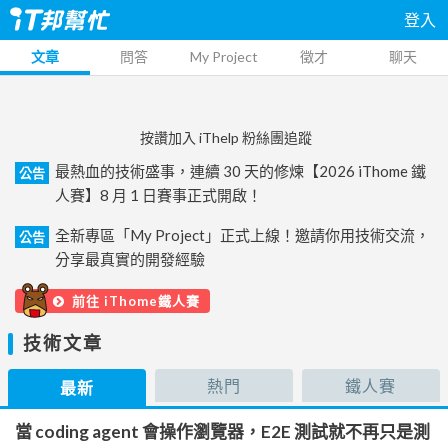
登入
文章
問答
My Project
徵才
聊天
按讚加入 iThelp 粉絲團追蹤
最熱血的技術盛事，連續 30 天的修煉【2026 iThome 鐵
公告
人賽】8 月 1 日賽事正式開啟！
全新專區「My Project」正式上線！邀請你用技術交流，
公告
分享最真實的開發經驗
前往 iThome鐵人賽
技術文章
熱門
鐵人賽
最新
當 coding agent 會操作瀏覽器，E2E 測試就不再只是測