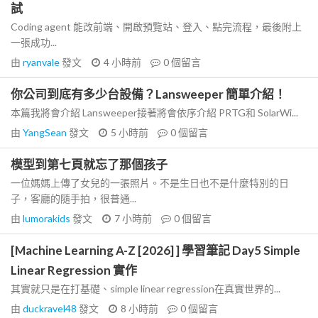
試
Coding agent 能改前端、開啟預覽站、登入、點完流程，最後附上
一張成功...
由
ryanvale
發文
4 小時前
0
個留言
你公司到底有多少台設備？Lansweeper 簡單介紹！
本篇我將會介紹 Lansweeper接著將會依序介紹 PRTG和 SolarWi...
由
YangSean
發文
5 小時前
0
個留言
模型到第七頁就忘了那個孩子
一位媽媽上傳了女兒的一張照片。不是生日也不是什麼特別的日
子，客廳的隨手拍，很普通...
由
lumorakids
發文
7 小時前
0
個留言
[Machine Learning A-Z [2026] ] 學習筆記 Day5 Simple
Linear Regression 實作
其實就只是在打基礎、simple linear regression在真實世界的...
由
duckravel48
發文
8 小時前
0
個留言