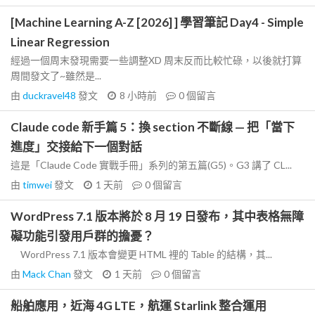
[Machine Learning A-Z [2026] ] 學習筆記 Day4 - Simple
Linear Regression
經過一個周末發現需要一些調整XD 周末反而比較忙碌，以後就打算
周間發文了~雖然是...
由
duckravel48
發文
8 小時前
0
個留言
Claude code 新手篇 5：換 section 不斷線 — 把「當下
進度」交接給下一個對話
這是「Claude Code 實戰手冊」系列的第五篇(G5)。G3 講了 CL...
由
timwei
發文
1 天前
0
個留言
WordPress 7.1 版本將於 8 月 19 日發布，其中表格無障
礙功能引發用戶群的擔憂？
WordPress 7.1 版本會變更 HTML 裡的 Table 的結構，其...
由
Mack Chan
發文
1 天前
0
個留言
船舶應用，近海 4G LTE，航運 Starlink 整合運用