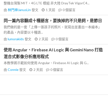
整機台灣製 MIT，4G LTE 模組 非大陸 DrayTek VigorC4...
由
林門神JanusLin
發文
1 天前
0
個留言
同一篇內容翻成十種語言，要換掉的不只是詞，是節日
我們做的是一套「上傳一張孩子的照片，就寫出並畫出一本繪本」
的產品，內容要以十種語...
由
lumorakids
發文
2 天前
0
個留言
使用 Angular、Firebase AI Logic 與 Gemini Nano 打造
混合式影像分析應用程式
本教學將示範如何使用 Angular、Firebase AI Logic 與 G...
由
Connie
發文
2 天前
0
個留言