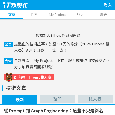
登入
文章
問答
My Project
徵才
聊天
按讚加入 iThelp 粉絲團追蹤
最熱血的技術盛事，連續 30 天的修煉【2026 iThome 鐵
公告
人賽】8 月 1 日賽事正式開啟！
全新專區「My Project」正式上線！邀請你用技術交流，
公告
分享最真實的開發經驗
前往 iThome鐵人賽
技術文章
熱門
鐵人賽
最新
從 Prompt 到 Graph Engineering：這些不只是新名