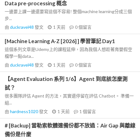
Data pre-processing 概念
一邊要上課一邊還要寫這個不容易! 整個machine learning分成三個
步...
由
duckravel48
發文
1 天前
0
個留言
[Machine Learning A-Z [2026] ] 學習筆記 Day1
這個系列文章是Udemy上的課程延伸，因為我個人想趁著育嬰假空
檔學一點data...
由
duckravel48
發文
1 天前
0
個留言
【Agent Evaluation 系列 1/6】Agent 到底該怎麼測
試？
很多團隊評估 Agent 的方法，其實還停留在評估 Chatbot。 準備一
組...
由
hardness1020
發文
1 天前
1
個留言
# [Backup] 當勒索軟體連備份都不放過：Air Gap 與離線
備份是什麼