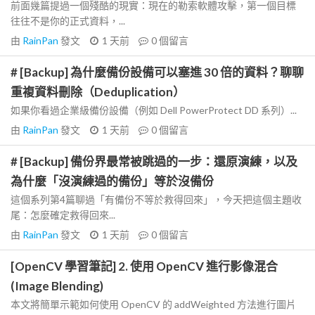
前面幾篇提過一個殘酷的現實：現在的勒索軟體攻擊，第一個目標
往往不是你的正式資料，...
由
RainPan
發文
1 天前
0
個留言
# [Backup] 為什麼備份設備可以塞進 30 倍的資料？聊聊
重複資料刪除（Deduplication）
如果你看過企業級備份設備（例如 Dell PowerProtect DD 系列）...
由
RainPan
發文
1 天前
0
個留言
# [Backup] 備份界最常被跳過的一步：還原演練，以及
為什麼「沒演練過的備份」等於沒備份
這個系列第4篇聊過「有備份不等於救得回來」，今天把這個主題收
尾：怎麼確定救得回來...
由
RainPan
發文
1 天前
0
個留言
[OpenCV 學習筆記] 2. 使用 OpenCV 進行影像混合
(Image Blending)
本文將簡單示範如何使用 OpenCV 的 addWeighted 方法進行圖片