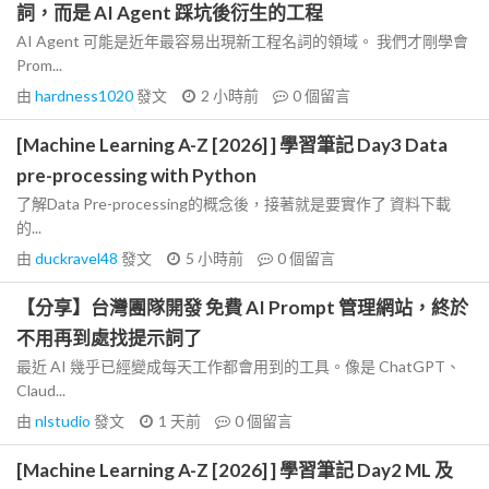
詞，而是 AI Agent 踩坑後衍生的工程
AI Agent 可能是近年最容易出現新工程名詞的領域。 我們才剛學會
Prom...
由
hardness1020
發文
2 小時前
0
個留言
[Machine Learning A-Z [2026] ] 學習筆記 Day3 Data
pre-processing with Python
了解Data Pre-processing的概念後，接著就是要實作了 資料下載
的...
由
duckravel48
發文
5 小時前
0
個留言
【分享】台灣團隊開發 免費 AI Prompt 管理網站，終於
不用再到處找提示詞了
最近 AI 幾乎已經變成每天工作都會用到的工具。像是 ChatGPT、
Claud...
由
nlstudio
發文
1 天前
0
個留言
[Machine Learning A-Z [2026] ] 學習筆記 Day2 ML 及