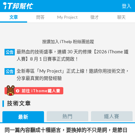
登入
文章
問答
My Project
徵才
聊天
按讚加入 iThelp 粉絲團追蹤
最熱血的技術盛事，連續 30 天的修煉【2026 iThome 鐵
公告
人賽】8 月 1 日賽事正式開啟！
全新專區「My Project」正式上線！邀請你用技術交流，
公告
分享最真實的開發經驗
前往 iThome鐵人賽
技術文章
熱門
鐵人賽
最新
同一篇內容翻成十種語言，要換掉的不只是詞，是節日