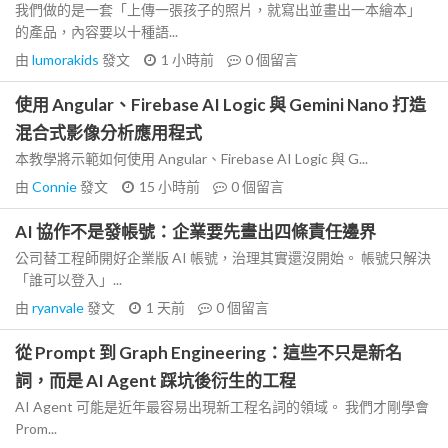
我們做的是一套「上傳一張孩子的照片，就寫出並畫出一本繪本」
的產品，內容要以十種語...
由
lumorakids
發文
1 小時前
0
個留言
使用 Angular、Firebase AI Logic 與 Gemini Nano 打造
混合式影像分析應用程式
本教學將示範如何使用 Angular、Firebase AI Logic 與 G...
由
Connie
發文
15 小時前
0
個留言
AI 協作不是發帳號：企業要先畫出四條責任邊界
公司替工程師開好企業版 AI 帳號，治理其實還沒開始。 帳號只解決
「誰可以登入」...
由
ryanvale
發文
1 天前
0
個留言
從 Prompt 到 Graph Engineering：這些不只是新名
詞，而是 AI Agent 踩坑後衍生的工程
AI Agent 可能是近年最容易出現新工程名詞的領域。 我們才剛學會
Prom...