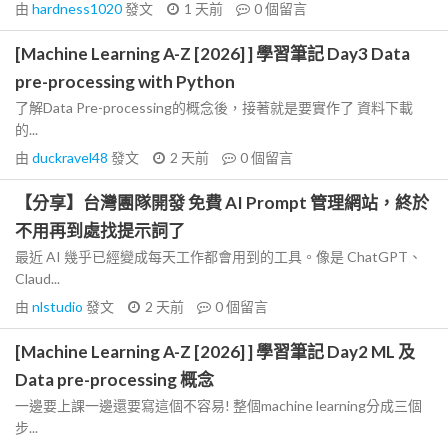
由
hardness1020
發文
1 天前
0
個留言
[Machine Learning A-Z [2026] ] 學習筆記 Day3 Data
pre-processing with Python
了解Data Pre-processing的概念後，接著就是要實作了 資料下載
的...
由
duckravel48
發文
2 天前
0
個留言
【分享】台灣團隊開發 免費 AI Prompt 管理網站，終於
不用再到處找提示詞了
最近 AI 幾乎已經變成每天工作都會用到的工具。像是 ChatGPT、
Claud...
由
nlstudio
發文
2 天前
0
個留言
[Machine Learning A-Z [2026] ] 學習筆記 Day2 ML 及
Data pre-processing 概念
一邊要上課一邊還要寫這個不容易! 整個machine learning分成三個
步...