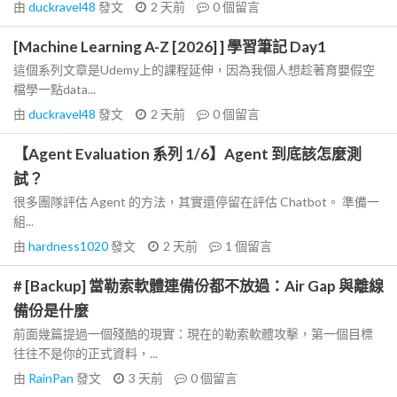
由
duckravel48
發文
2 天前
0
個留言
[Machine Learning A-Z [2026] ] 學習筆記 Day1
這個系列文章是Udemy上的課程延伸，因為我個人想趁著育嬰假空
檔學一點data...
由
duckravel48
發文
2 天前
0
個留言
【Agent Evaluation 系列 1/6】Agent 到底該怎麼測
試？
很多團隊評估 Agent 的方法，其實還停留在評估 Chatbot。 準備一
組...
由
hardness1020
發文
2 天前
1
個留言
# [Backup] 當勒索軟體連備份都不放過：Air Gap 與離線
備份是什麼
前面幾篇提過一個殘酷的現實：現在的勒索軟體攻擊，第一個目標
往往不是你的正式資料，...
由
RainPan
發文
3 天前
0
個留言