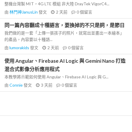
整機台灣製 MIT，4G LTE 模組 非大陸 DrayTek VigorC4...
由
林門神JanusLin
發文
2 天前
0
個留言
同一篇內容翻成十種語言，要換掉的不只是詞，是節日
我們做的是一套「上傳一張孩子的照片，就寫出並畫出一本繪本」
的產品，內容要以十種語...
由
lumorakids
發文
2 天前
0
個留言
使用 Angular、Firebase AI Logic 與 Gemini Nano 打造
混合式影像分析應用程式
本教學將示範如何使用 Angular、Firebase AI Logic 與 G...
由
Connie
發文
3 天前
0
個留言