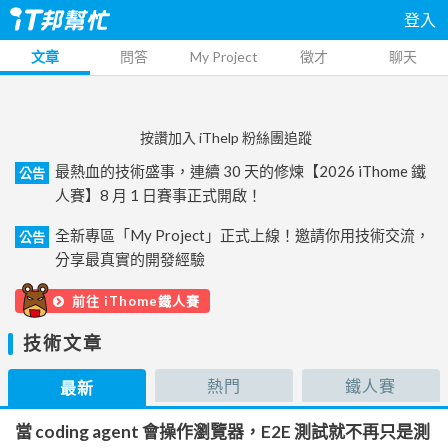
登入
文章
問答
My Project
徵才
聊天
按讚加入 iThelp 粉絲團追蹤
最熱血的技術盛事，連續 30 天的修煉【2026 iThome 鐵
公告
人賽】8 月 1 日賽事正式開啟！
全新專區「My Project」正式上線！邀請你用技術交流，
公告
分享最真實的開發經驗
前往 iThome鐵人賽
技術文章
熱門
鐵人賽
最新
當 coding agent 會操作瀏覽器，E2E 測試就不再只是測