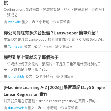
試
Coding agent 能改前端、開啟預覽站、登入、點完流程，最後附上
一張成功...
由
ryanvale
發文
7 小時前
0
個留言
你公司到底有多少台設備？Lansweeper 簡單介紹！
本篇我將會介紹 Lansweeper接著將會依序介紹 PRTG和 SolarWi...
由
YangSean
發文
7 小時前
0
個留言
模型到第七頁就忘了那個孩子
一位媽媽上傳了女兒的一張照片。不是生日也不是什麼特別的日
子，客廳的隨手拍，很普通...
由
lumorakids
發文
9 小時前
0
個留言
[Machine Learning A-Z [2026] ] 學習筆記 Day5 Simple
Linear Regression 實作
其實就只是在打基礎、simple linear regression在真實世界的...
由
duckravel48
發文
11 小時前
0
個留言