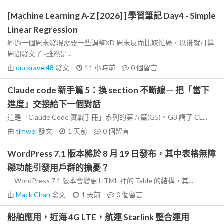
[Machine Learning A-Z [2026] ] 學習筆記 Day4 - Simple
Linear Regression
經過一個周末發現需要一些調整XD 周末反而比較忙碌，以後就打算
周間發文了~雖然是...
由
duckravel48
發文
11 小時前
0
個留言
Claude code 新手篇 5：換 section 不斷線 — 把「當下
進度」交接給下一個對話
這是「Claude Code 實戰手冊」系列的第五篇(G5)。G3 講了 CL...
由
timwei
發文
1 天前
0
個留言
WordPress 7.1 版本將於 8 月 19 日發布，其中表格無障
礙功能引發用戶群的擔憂？
WordPress 7.1 版本會變更 HTML 裡的 Table 的結構，其...
由
Mack Chan
發文
1 天前
0
個留言
船舶應用，近海 4G LTE，航運 Starlink 整合運用