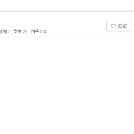
追蹤
發問
7
文章
24
回答
200