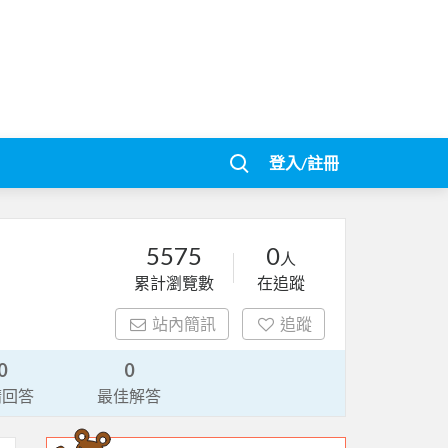
登入/註冊
5575
0
人
累計瀏覽數
在追蹤
站內簡訊
追蹤
0
0
請回答
最佳解答