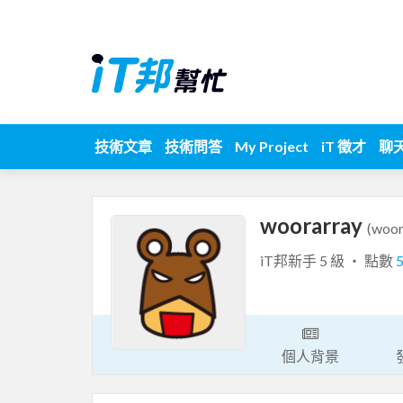
技術文章
技術問答
My Project
iT 徵才
聊
woorarray
(woor
iT邦新手 5 級 ‧ 點數
個人背景