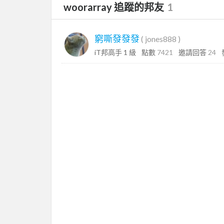
woorarray 追蹤的邦友
1
窮嘶發發發
(
jones888
)
iT邦高手 1 級
點數
7421
邀請回答
24