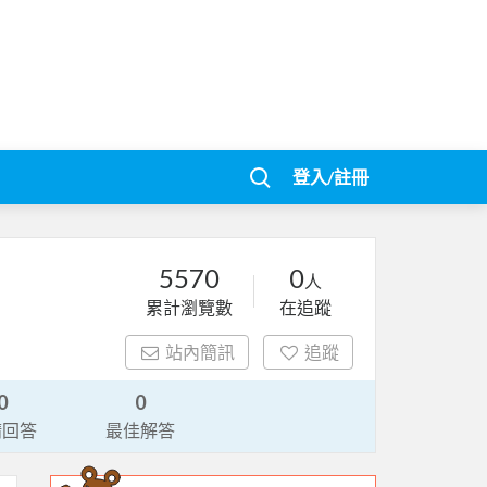
登入/註冊
5570
0
人
累計瀏覽數
在追蹤
站內簡訊
追蹤
0
0
請回答
最佳解答