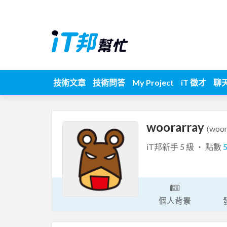
技術文章
技術問答
My Project
iT 徵才
聊
woorarray
(woor
iT邦新手 5 級 ‧ 點數
個人背景