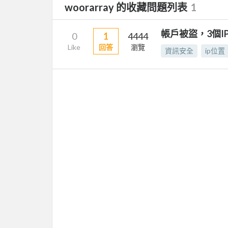
woorarray 的收藏問題列表
1
帳戶被盜，3個I
0
1
4444
Like
回答
瀏覽
資訊安全
ip位置