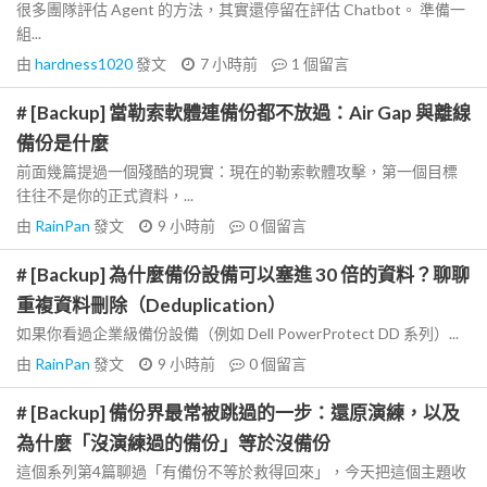
很多團隊評估 Agent 的方法，其實還停留在評估 Chatbot。 準備一
組...
由
hardness1020
發文
7 小時前
1
個留言
# [Backup] 當勒索軟體連備份都不放過：Air Gap 與離線
備份是什麼
前面幾篇提過一個殘酷的現實：現在的勒索軟體攻擊，第一個目標
往往不是你的正式資料，...
由
RainPan
發文
9 小時前
0
個留言
# [Backup] 為什麼備份設備可以塞進 30 倍的資料？聊聊
重複資料刪除（Deduplication）
如果你看過企業級備份設備（例如 Dell PowerProtect DD 系列）...
由
RainPan
發文
9 小時前
0
個留言
# [Backup] 備份界最常被跳過的一步：還原演練，以及
為什麼「沒演練過的備份」等於沒備份
這個系列第4篇聊過「有備份不等於救得回來」，今天把這個主題收