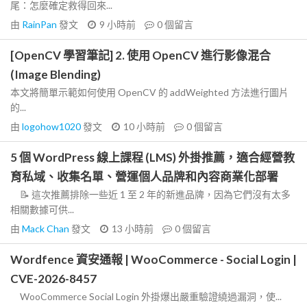
尾：怎麼確定救得回來...
由
RainPan
發文
9 小時前
0
個留言
[OpenCV 學習筆記] 2. 使用 OpenCV 進行影像混合
(Image Blending)
本文將簡單示範如何使用 OpenCV 的 addWeighted 方法進行圖片
的...
由
logohow1020
發文
10 小時前
0
個留言
5 個 WordPress 線上課程 (LMS) 外掛推薦，適合經營教
育私域、收集名單、營運個人品牌和內容商業化部署
📝 這次推薦排除一些近 1 至 2 年的新進品牌，因為它們沒有太多
相關數據可供...
由
Mack Chan
發文
13 小時前
0
個留言
Wordfence 資安通報 | WooCommerce - Social Login |
CVE-2026-8457
WooCommerce Social Login 外掛爆出嚴重驗證繞過漏洞，使...