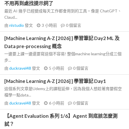
不用再到處找提示詞了
最近 AI 幾乎已經變成每天工作都會用到的工具。像是 ChatGPT、
Claud...
由
nlstudio
發文
3 小時前
0
個留言
[Machine Learning A-Z [2026] ] 學習筆記 Day2 ML 及
Data pre-processing 概念
一邊要上課一邊還要寫這個不容易! 整個machine learning分成三個
步...
由
duckravel48
發文
5 小時前
0
個留言
[Machine Learning A-Z [2026] ] 學習筆記 Day1
這個系列文章是Udemy上的課程延伸，因為我個人想趁著育嬰假空
檔學一點data...
由
duckravel48
發文
6 小時前
0
個留言
【Agent Evaluation 系列 1/6】Agent 到底該怎麼測
試？