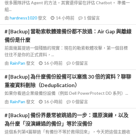
很多團隊評估 Agent 的方法，其實還停留在評估 Chatbot。 準備一
組...
由
hardness1020
發文
14 小時前
1
個留言
# [Backup] 當勒索軟體連備份都不放過：Air Gap 與離線
備份是什麼
前面幾篇提過一個殘酷的現實：現在的勒索軟體攻擊，第一個目標
往往不是你的正式資料，...
由
RainPan
發文
16 小時前
0
個留言
# [Backup] 為什麼備份設備可以塞進 30 倍的資料？聊聊
重複資料刪除（Deduplication）
如果你看過企業級備份設備（例如 Dell PowerProtect DD 系列）...
由
RainPan
發文
16 小時前
0
個留言
# [Backup] 備份界最常被跳過的一步：還原演練，以及
為什麼「沒演練過的備份」等於沒備份
這個系列第4篇聊過「有備份不等於救得回來」，今天把這個主題收