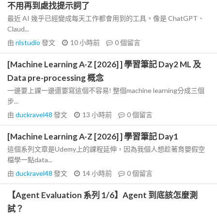
不用再到處找提示詞了
最近 AI 幾乎已經變成每天工作都會用到的工具。像是 ChatGPT、
Claud...
由
nlstudio
發文
10 小時前
0
個留言
[Machine Learning A-Z [2026] ] 學習筆記 Day2 ML 及
Data pre-processing 概念
一邊要上課一邊還要寫這個不容易! 整個machine learning分成三個
步...
由
duckravel48
發文
13 小時前
0
個留言
[Machine Learning A-Z [2026] ] 學習筆記 Day1
這個系列文章是Udemy上的課程延伸，因為我個人想趁著育嬰假空
檔學一點data...
由
duckravel48
發文
14 小時前
0
個留言
【Agent Evaluation 系列 1/6】Agent 到底該怎麼測
試？