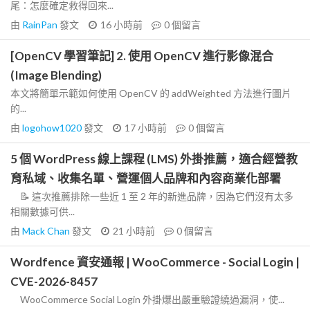
尾：怎麼確定救得回來...
由
RainPan
發文
16 小時前
0
個留言
[OpenCV 學習筆記] 2. 使用 OpenCV 進行影像混合
(Image Blending)
本文將簡單示範如何使用 OpenCV 的 addWeighted 方法進行圖片
的...
由
logohow1020
發文
17 小時前
0
個留言
5 個 WordPress 線上課程 (LMS) 外掛推薦，適合經營教
育私域、收集名單、營運個人品牌和內容商業化部署
📝 這次推薦排除一些近 1 至 2 年的新進品牌，因為它們沒有太多
相關數據可供...
由
Mack Chan
發文
21 小時前
0
個留言
Wordfence 資安通報 | WooCommerce - Social Login |
CVE-2026-8457
WooCommerce Social Login 外掛爆出嚴重驗證繞過漏洞，使...