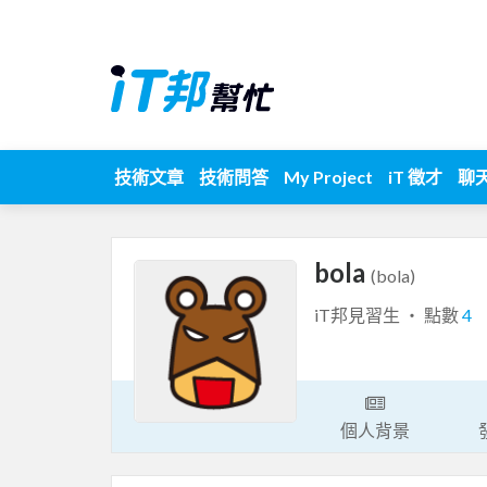
技術文章
技術問答
My Project
iT 徵才
聊
bola
(bola)
iT邦見習生 ‧ 點數
4
個人背景