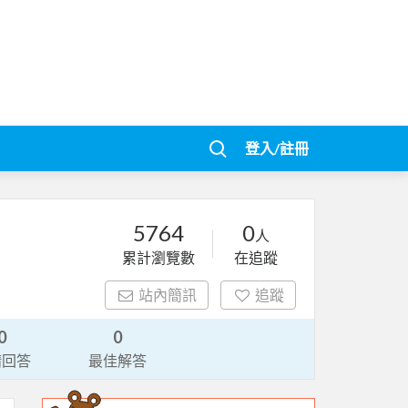
登入/註冊
5764
0
人
累計瀏覽數
在追蹤
站內簡訊
追蹤
0
0
請回答
最佳解答