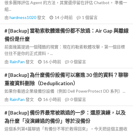
很多團隊評估 Agent 的方法，其實還停留在評估 Chatbot。 準備一
組...
由
hardness1020
發文
14 小時前
1
個留言
# [Backup] 當勒索軟體連備份都不放過：Air Gap 與離線
備份是什麼
前面幾篇提過一個殘酷的現實：現在的勒索軟體攻擊，第一個目標
往往不是你的正式資料，...
由
RainPan
發文
16 小時前
0
個留言
# [Backup] 為什麼備份設備可以塞進 30 倍的資料？聊聊
重複資料刪除（Deduplication）
如果你看過企業級備份設備（例如 Dell PowerProtect DD 系列）...
由
RainPan
發文
16 小時前
0
個留言
# [Backup] 備份界最常被跳過的一步：還原演練，以及
為什麼「沒演練過的備份」等於沒備份
這個系列第4篇聊過「有備份不等於救得回來」，今天把這個主題收