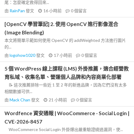
尾：怎麼確定救得回來...
由
RainPan
發文
16 小時前
0
個留言
[OpenCV 學習筆記] 2. 使用 OpenCV 進行影像混合
(Image Blending)
本文將簡單示範如何使用 OpenCV 的 addWeighted 方法進行圖片
的...
由
logohow1020
發文
17 小時前
0
個留言
5 個 WordPress 線上課程 (LMS) 外掛推薦，適合經營教
育私域、收集名單、營運個人品牌和內容商業化部署
📝 這次推薦排除一些近 1 至 2 年的新進品牌，因為它們沒有太多
相關數據可供...
由
Mack Chan
發文
21 小時前
0
個留言
Wordfence 資安通報 | WooCommerce - Social Login |
CVE-2026-8457
WooCommerce Social Login 外掛爆出嚴重驗證繞過漏洞，使...