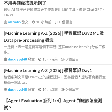
不用再到處找提示詞了
最近 AI 幾乎已經變成每天工作都會用到的工具。像是 ChatGPT、
Claud...
由
nlstudio
發文
10 小時前
0
個留言
[Machine Learning A-Z [2026] ] 學習筆記 Day2 ML 及
Data pre-processing 概念
一邊要上課一邊還要寫這個不容易! 整個machine learning分成三個
步...
由
duckravel48
發文
13 小時前
0
個留言
[Machine Learning A-Z [2026] ] 學習筆記 Day1
這個系列文章是Udemy上的課程延伸，因為我個人想趁著育嬰假空
檔學一點data...
由
duckravel48
發文
14 小時前
0
個留言
【Agent Evaluation 系列 1/6】Agent 到底該怎麼測
試？