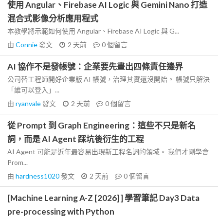
使用 Angular、Firebase AI Logic 與 Gemini Nano 打造
混合式影像分析應用程式
本教學將示範如何使用 Angular、Firebase AI Logic 與 G...
由
Connie
發文
2 天前
0
個留言
AI 協作不是發帳號：企業要先畫出四條責任邊界
公司替工程師開好企業版 AI 帳號，治理其實還沒開始。 帳號只解決
「誰可以登入」...
由
ryanvale
發文
2 天前
0
個留言
從 Prompt 到 Graph Engineering：這些不只是新名
詞，而是 AI Agent 踩坑後衍生的工程
AI Agent 可能是近年最容易出現新工程名詞的領域。 我們才剛學會
Prom...
由
hardness1020
發文
2 天前
0
個留言
[Machine Learning A-Z [2026] ] 學習筆記 Day3 Data
pre-processing with Python