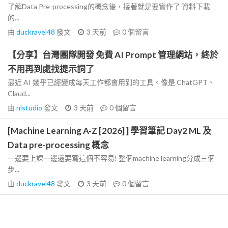
了解Data Pre-processing的概念後，接著就是要實作了 資料下載
的...
由
duckravel48
發文
3 天前
0
個留言
【分享】台灣團隊開發 免費 AI Prompt 管理網站，終於
不用再到處找提示詞了
最近 AI 幾乎已經變成每天工作都會用到的工具。像是 ChatGPT、
Claud...
由
nlstudio
發文
3 天前
0
個留言
[Machine Learning A-Z [2026] ] 學習筆記 Day2 ML 及
Data pre-processing 概念
一邊要上課一邊還要寫這個不容易! 整個machine learning分成三個
步...
由
duckravel48
發文
3 天前
0
個留言