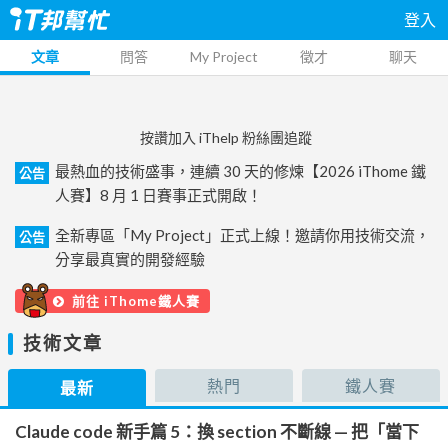
登入
文章
問答
My Project
徵才
聊天
按讚加入 iThelp 粉絲團追蹤
最熱血的技術盛事，連續 30 天的修煉【2026 iThome 鐵
公告
人賽】8 月 1 日賽事正式開啟！
全新專區「My Project」正式上線！邀請你用技術交流，
公告
分享最真實的開發經驗
前往 iThome鐵人賽
技術文章
熱門
鐵人賽
最新
Claude code 新手篇 5：換 section 不斷線 — 把「當下