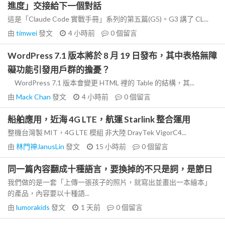
進度」交接給下一個對話
這是「Claude Code 實戰手冊」系列的第五篇(G5)。G3 講了 CL...
由
timwei
發文
4 小時前
0
個留言
WordPress 7.1 版本將於 8 月 19 日發布，其中表格無障
礙功能引發用戶群的擔憂？
WordPress 7.1 版本會變更 HTML 裡的 Table 的結構，其...
由
Mack Chan
發文
4 小時前
0
個留言
船舶應用，近海 4G LTE，航運 Starlink 整合運用
整機台灣製 MIT，4G LTE 模組 非大陸 DrayTek VigorC4...
由
林門神JanusLin
發文
15 小時前
0
個留言
同一篇內容翻成十種語言，要換掉的不只是詞，是節日
我們做的是一套「上傳一張孩子的照片，就寫出並畫出一本繪本」
的產品，內容要以十種語...
由
lumorakids
發文
1 天前
0
個留言