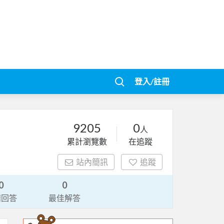
登入/註冊
9205
0
人
累計瀏覽數
在追蹤
站內簡訊
追蹤
0
0
請回答
最佳解答