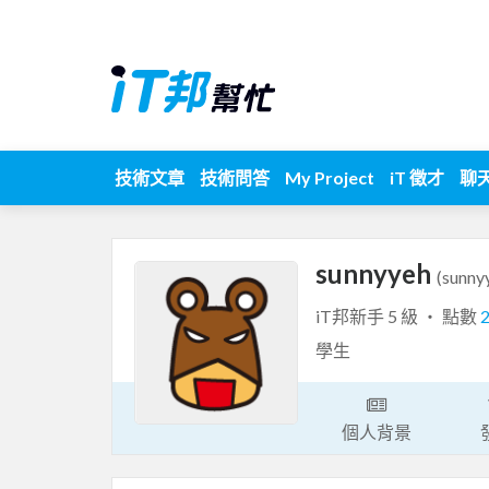
技術文章
技術問答
My Project
iT 徵才
聊
sunnyyeh
(sunny
iT邦新手 5 級 ‧ 點數
學生
個人背景