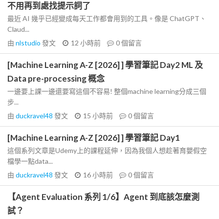
不用再到處找提示詞了
最近 AI 幾乎已經變成每天工作都會用到的工具。像是 ChatGPT、
Claud...
由
nlstudio
發文
12 小時前
0
個留言
[Machine Learning A-Z [2026] ] 學習筆記 Day2 ML 及
Data pre-processing 概念
一邊要上課一邊還要寫這個不容易! 整個machine learning分成三個
步...
由
duckravel48
發文
15 小時前
0
個留言
[Machine Learning A-Z [2026] ] 學習筆記 Day1
這個系列文章是Udemy上的課程延伸，因為我個人想趁著育嬰假空
檔學一點data...
由
duckravel48
發文
16 小時前
0
個留言
【Agent Evaluation 系列 1/6】Agent 到底該怎麼測
試？