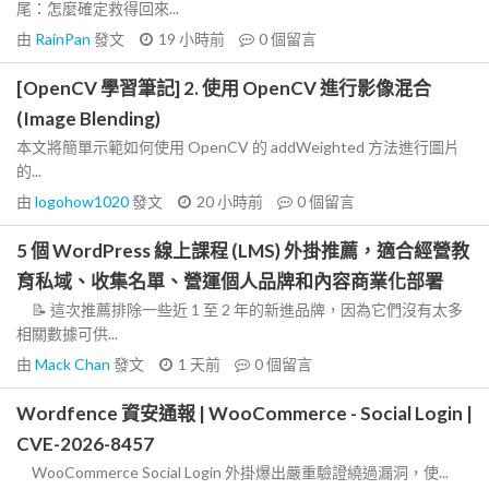
尾：怎麼確定救得回來...
由
RainPan
發文
19 小時前
0
個留言
[OpenCV 學習筆記] 2. 使用 OpenCV 進行影像混合
(Image Blending)
本文將簡單示範如何使用 OpenCV 的 addWeighted 方法進行圖片
的...
由
logohow1020
發文
20 小時前
0
個留言
5 個 WordPress 線上課程 (LMS) 外掛推薦，適合經營教
育私域、收集名單、營運個人品牌和內容商業化部署
📝 這次推薦排除一些近 1 至 2 年的新進品牌，因為它們沒有太多
相關數據可供...
由
Mack Chan
發文
1 天前
0
個留言
Wordfence 資安通報 | WooCommerce - Social Login |
CVE-2026-8457
WooCommerce Social Login 外掛爆出嚴重驗證繞過漏洞，使...