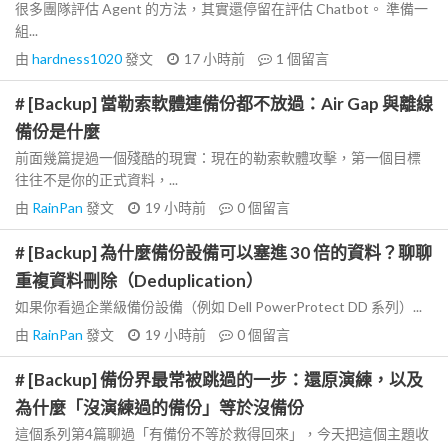
很多團隊評估 Agent 的方法，其實還停留在評估 Chatbot。 準備一
組...
由
hardness1020
發文
17 小時前
1
個留言
# [Backup] 當勒索軟體連備份都不放過：Air Gap 與離線
備份是什麼
前面幾篇提過一個殘酷的現實：現在的勒索軟體攻擊，第一個目標
往往不是你的正式資料，...
由
RainPan
發文
19 小時前
0
個留言
# [Backup] 為什麼備份設備可以塞進 30 倍的資料？聊聊
重複資料刪除（Deduplication）
如果你看過企業級備份設備（例如 Dell PowerProtect DD 系列）...
由
RainPan
發文
19 小時前
0
個留言
# [Backup] 備份界最常被跳過的一步：還原演練，以及
為什麼「沒演練過的備份」等於沒備份
這個系列第4篇聊過「有備份不等於救得回來」，今天把這個主題收