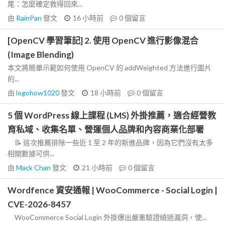
尾：怎麼確定救得回來...
由
RainPan
發文
16 小時前
0
個留言
[OpenCV 學習筆記] 2. 使用 OpenCV 進行影像混合
(Image Blending)
本文將簡單示範如何使用 OpenCV 的 addWeighted 方法進行圖片
的...
由
logohow1020
發文
18 小時前
0
個留言
5 個 WordPress 線上課程 (LMS) 外掛推薦，適合經營教
育私域、收集名單、營運個人品牌和內容商業化部署
📝 這次推薦排除一些近 1 至 2 年的新進品牌，因為它們沒有太多
相關數據可供...
由
Mack Chan
發文
21 小時前
0
個留言
Wordfence 資安通報 | WooCommerce - Social Login |
CVE-2026-8457
WooCommerce Social Login 外掛爆出嚴重驗證繞過漏洞，使...