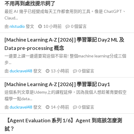
不用再到處找提示詞了
最近 AI 幾乎已經變成每天工作都會用到的工具。像是 ChatGPT、
Claud...
由
nlstudio
發文
10 小時前
0
個留言
[Machine Learning A-Z [2026] ] 學習筆記 Day2 ML 及
Data pre-processing 概念
一邊要上課一邊還要寫這個不容易! 整個machine learning分成三個
步...
由
duckravel48
發文
13 小時前
0
個留言
[Machine Learning A-Z [2026] ] 學習筆記 Day1
這個系列文章是Udemy上的課程延伸，因為我個人想趁著育嬰假空
檔學一點data...
由
duckravel48
發文
14 小時前
0
個留言
【Agent Evaluation 系列 1/6】Agent 到底該怎麼測
試？