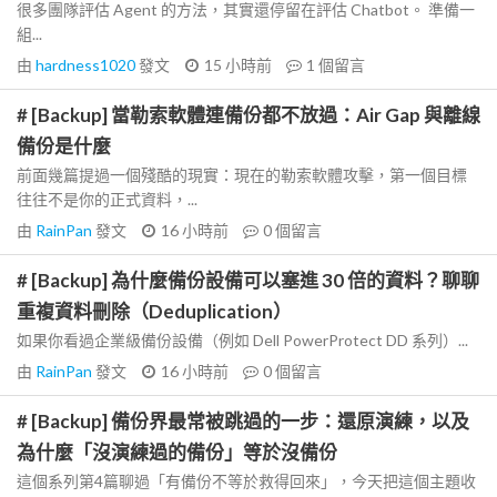
很多團隊評估 Agent 的方法，其實還停留在評估 Chatbot。 準備一
組...
由
hardness1020
發文
15 小時前
1
個留言
# [Backup] 當勒索軟體連備份都不放過：Air Gap 與離線
備份是什麼
前面幾篇提過一個殘酷的現實：現在的勒索軟體攻擊，第一個目標
往往不是你的正式資料，...
由
RainPan
發文
16 小時前
0
個留言
# [Backup] 為什麼備份設備可以塞進 30 倍的資料？聊聊
重複資料刪除（Deduplication）
如果你看過企業級備份設備（例如 Dell PowerProtect DD 系列）...
由
RainPan
發文
16 小時前
0
個留言
# [Backup] 備份界最常被跳過的一步：還原演練，以及
為什麼「沒演練過的備份」等於沒備份
這個系列第4篇聊過「有備份不等於救得回來」，今天把這個主題收