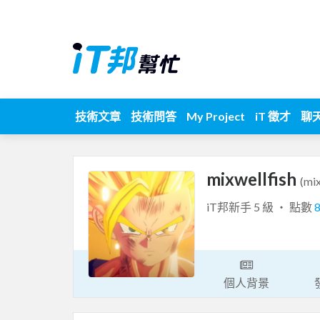
技術文章
技術問答
My Project
iT 徵才
聊
mixwellfish
(mix
iT邦新手 5 級 ‧ 點數
個人背景