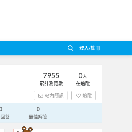
登入/註冊
7955
0
人
累計瀏覽數
在追蹤
站內簡訊
追蹤
0
0
請回答
最佳解答