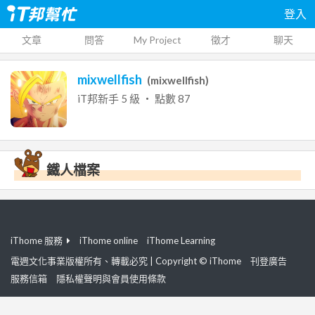
登入
文章
問答
My Project
徵才
聊天
mixwellfish
(
mixwellfish
)
iT邦新手
5
級 ‧ 點數
87
鐵人檔案
iThome 服務
iThome online
iThome Learning
電週文化事業版權所有、轉載必究 | Copyright © iThome
刊登廣告
服務信箱
隱私權聲明與會員使用條款