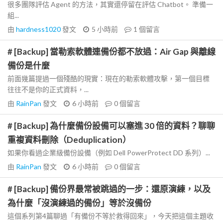
很多團隊評估 Agent 的方法，其實還停留在評估 Chatbot。 準備一
組...
由
hardness1020
發文
5 小時前
1
個留言
# [Backup] 當勒索軟體連備份都不放過：Air Gap 與離線
備份是什麼
前面幾篇提過一個殘酷的現實：現在的勒索軟體攻擊，第一個目標
往往不是你的正式資料，...
由
RainPan
發文
6 小時前
0
個留言
# [Backup] 為什麼備份設備可以塞進 30 倍的資料？聊聊
重複資料刪除（Deduplication）
如果你看過企業級備份設備（例如 Dell PowerProtect DD 系列）...
由
RainPan
發文
6 小時前
0
個留言
# [Backup] 備份界最常被跳過的一步：還原演練，以及
為什麼「沒演練過的備份」等於沒備份
這個系列第4篇聊過「有備份不等於救得回來」，今天把這個主題收