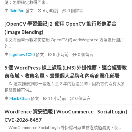
尾：怎麼確定救得回來...
由
RainPan
發文
6 小時前
0
個留言
[OpenCV 學習筆記] 2. 使用 OpenCV 進行影像混合
(Image Blending)
本文將簡單示範如何使用 OpenCV 的 addWeighted 方法進行圖片
的...
由
logohow1020
發文
8 小時前
0
個留言
5 個 WordPress 線上課程 (LMS) 外掛推薦，適合經營教
育私域、收集名單、營運個人品牌和內容商業化部署
📝 這次推薦排除一些近 1 至 2 年的新進品牌，因為它們沒有太多
相關數據可供...
由
Mack Chan
發文
11 小時前
0
個留言
Wordfence 資安通報 | WooCommerce - Social Login |
CVE-2026-8457
WooCommerce Social Login 外掛爆出嚴重驗證繞過漏洞，使...